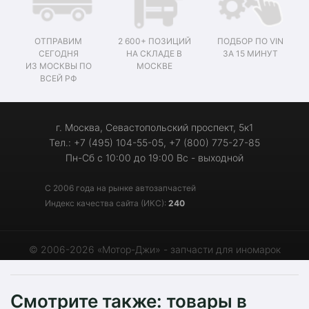
ОТПРАВИМ
2 600+ ПОЗИЦИЙ
ПОДБОР ПО VIN
СЕГОДНЯ
НА СКЛАДЕ В
ЗА 15 МИНУТ
ИЗ МОСКВЫ ПО
МОСКВЕ
ВСЕЙ РФ
г. Москва, Севастопольский проспект, 5к1
Тел.: +7 (495) 104-55-05, +7 (800) 775-27-85
Пн-Сб с 10:00 до 19:00 Вс - выходной
С 2006 года на рынке автозапчастей
Индекс качества сайта (ИКС):
240
© 2006-2026 «Мотор-Джи» - запчасти для иномарок
Смотрите также: товары в