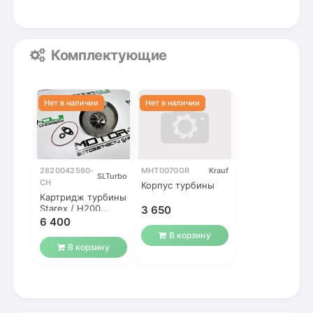
Комплектующие
2820042560-
MHT0070GR
Krauf
SLTurbo
CH
Корпус турбины
Картридж турбины
Starex / H200
3 650
D4BH 2.5 TCI 2001-
6 400
В корзину
В корзину