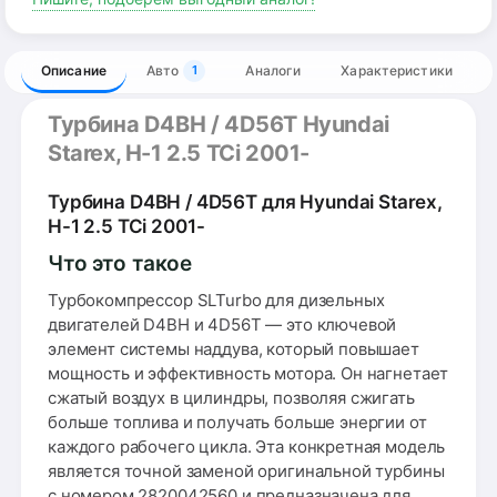
Описание
Авто
Аналоги
Характеристики
1
Турбина D4BH / 4D56T Hyundai
Starex, H-1 2.5 TCi 2001-
Турбина D4BH / 4D56T для Hyundai Starex,
H-1 2.5 TCi 2001-
Что это такое
Турбокомпрессор SLTurbo для дизельных
двигателей D4BH и 4D56T — это ключевой
элемент системы наддува, который повышает
мощность и эффективность мотора. Он нагнетает
сжатый воздух в цилиндры, позволяя сжигать
больше топлива и получать больше энергии от
каждого рабочего цикла. Эта конкретная модель
является точной заменой оригинальной турбины
с номером 2820042560 и предназначена для