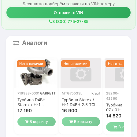
Бесплатно подберём запчасти по VIN-номеру
Отправить VIN
8 (800) 775-27-85
Аналоги
716938-0001
GARRETT
MTG7553SL
Krauf
28200-
Ориг
42560
Турбина D4BH
Турбина Starex /
Starex / H-1
H-1 D4BH 2.5 TCI с
Турбина Н1 200
(Старекс) 2.5 TCI
2001г. (Старекс /
07 / 01-
17 190
16 900
H1)
восстановленн
14 820
В корзину
В корзину
В корзину