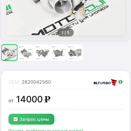
1
/ 5
OEM:
2820042560
14000
g
от
Запрос цены
Пишите, подберем выгодный аналог!