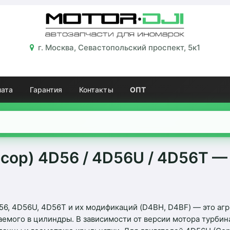
г. Москва, Севастопольский проспект, 5к1
лата
Гарантия
Контакты
ОПТ
сор) 4D56 / 4D56U / 4D56T —
6, 4D56U, 4D56T и их модификаций (D4BH, D4BF) — это агр
ваемого в цилиндры. В зависимости от версии мотора турби