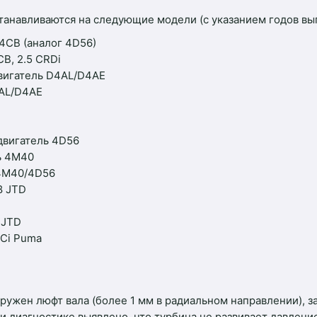
танавливаются на следующие модели (с указанием годов вып
D4CB (аналог 4D56)
B, 2.5 CRDi
двигатель D4AL/D4AE
4AL/D4AE
 двигатель 4D56
ь 4M40
 4M40/4D56
8 JTD
 JTD
DCi Puma
ужен люфт вала (более 1 мм в радиальном направлении), за
 диагностике выявлено, что турбина не развивает давление 