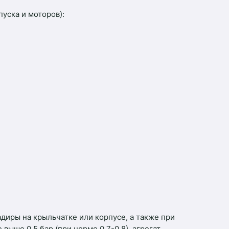
уска и моторов):
диры на крыльчатке или корпусе, а также при
выше 0.5 бар (при норме 0.7-0.8), агрегат