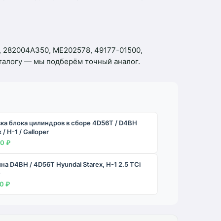
, 282004A350, ME202578, 49177-01500,
аталогу — мы подберём точный аналог.
ка блока цилиндров в сборе 4D56T / D4BH
 / H-1 / Galloper
0 ₽
на D4BH / 4D56T Hyundai Starex, H-1 2.5 TCi
-
0 ₽