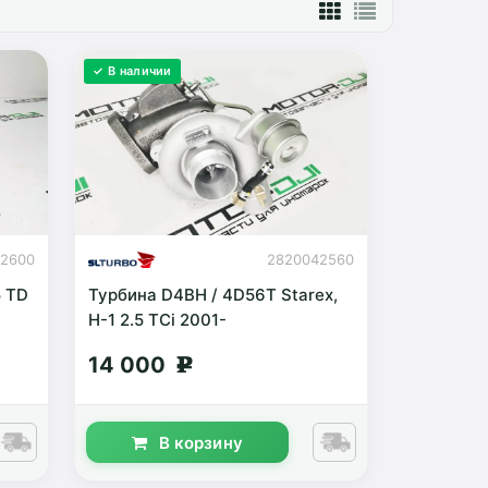
✓ В наличии
42600
2820042560
5 TD
Турбина D4BH / 4D56T Starex,
H-1 2.5 TCi 2001-
14 000
g
В корзину