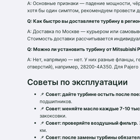
A: Основные признаки — падение мощности, чёр
хотя бы один симптом, рекомендуем провести д
Q: Как быстро вы доставляете турбину в регио
A: Доставка по Москве — курьером или самовыво
Стоимость доставки рассчитывается индивидуаль
Q: Можно ли установить турбину от Mitsubishi P
A: Нет, напрямую — нет. У них разные фланцы, 
отверстий), например, 28200-4A350. Для Pajer
Советы по эксплуатации
📌
Совет: дайте турбине остыть после пое
подшипников.
📌
Совет: меняйте масло каждые 7-10 тыс.
закоксовки.
📌
Совет: проверяйте воздушный фильтр.
км.
📌
Совет: после замены турбины обязате