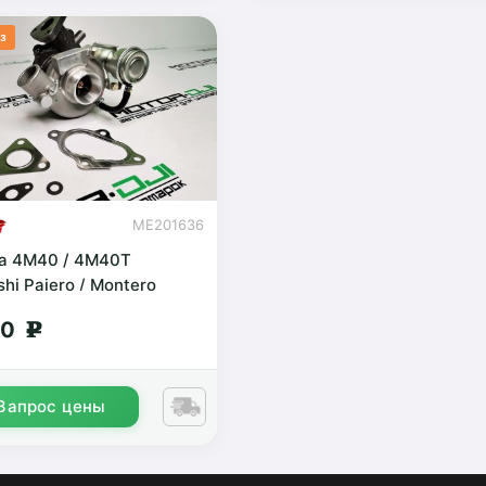
з
ME201636
а 4M40 / 4M40T
shi Pajero / Montero
масло
00
g
Запрос цены