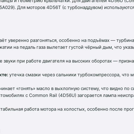
фланцы и геометрию крыльчатки. Для двигателей 4D56U (Co
5A029). Для моторов 4D56T (с турбонаддувом) используются
ёт уверенно разгоняться, особенно на подъёмах — турбина
атии на педаль газа вылетает густой чёрный дым, что указ
 звуки при работе двигателя на высоких оборотах — призн
кте:
утечка смазки через сальники турбокомпрессора, что 
чинает «гонять» масло в выхлопную систему, что видно по 
втомобилях с Common Rail (4D56U) загорается лампа неиспр
.
табильная работа мотора на холостых, особенно после прог
й