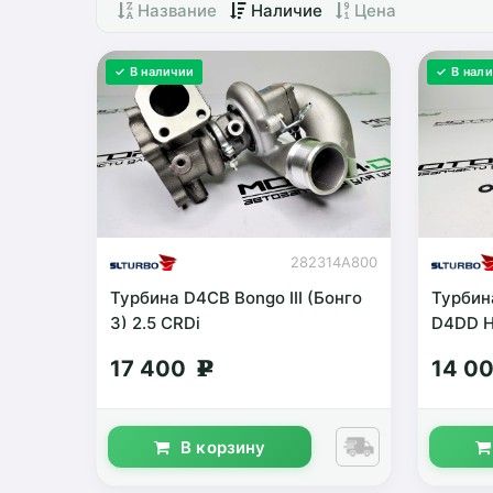
Название
Наличие
Цена
✓ В наличии
✓ В нал
282314A800
Турбина D4CB Bongo III (Бонго
Турбин
3) 2.5 CRDi
D4DD H
17 400
14 0
g
В корзину