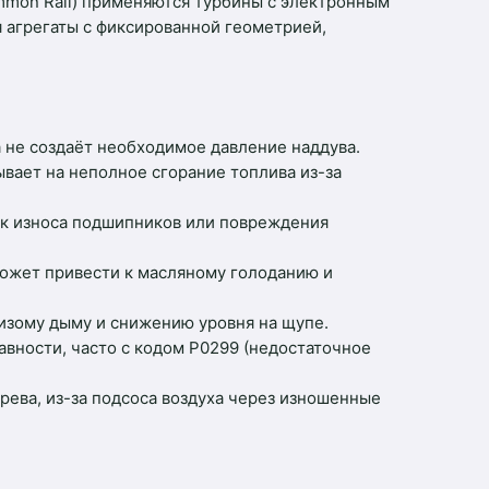
mmon Rail) применяются турбины с электронным
 агрегаты с фиксированной геометрией,
 не создаёт необходимое давление наддува.
ывает на неполное сгорание топлива из-за
ак износа подшипников или повреждения
может привести к масляному голоданию и
сизому дыму и снижению уровня на щупе.
авности, часто с кодом P0299 (недостаточное
рева, из-за подсоса воздуха через изношенные