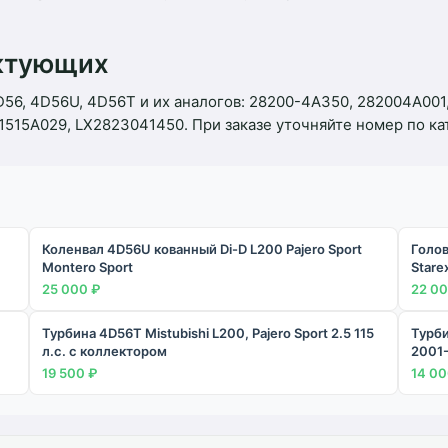
ектующих
56, 4D56U, 4D56T и их аналогов: 28200-4A350, 282004A001
1515A029, LX2823041450. При заказе уточняйте номер по к
Коленвал 4D56U кованный Di-D L200 Раjеrо Sроrt
Голов
Mоntero Sрort
Starex
25 000 ₽
22 00
,
Турбина 4D56T Mistubishi L200, Pajero Sport 2.5 115
Турби
л.с. с коллектором
2001
19 500 ₽
14 00