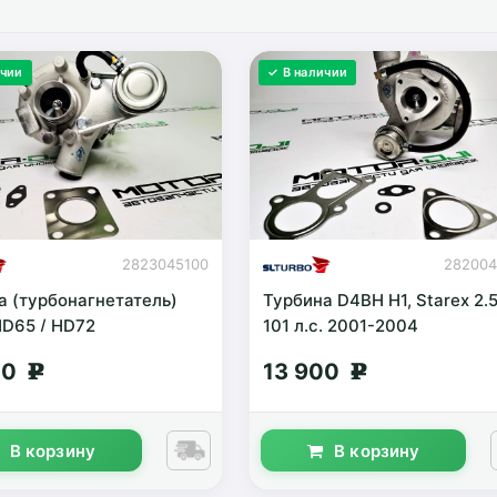
ичии
✓ В наличии
2823045100
28200
а (турбонагнетатель)
Турбина D4BH H1, Starex 2.
D65 / HD72
101 л.с. 2001-2004
00
13 900
g
g
В корзину
В корзину