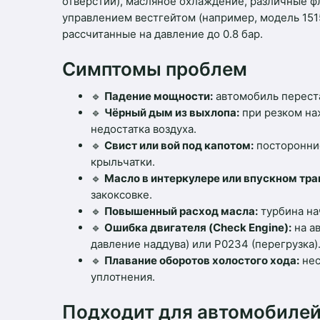
отверстий), масляное охлаждение, различные 
управлением вестгейтом (например, модель 151
рассчитанные на давление до 0.8 бар.
Симптомы проблем
🔹
Падение мощности:
автомобиль переста
🔹
Чёрный дым из выхлопа:
при резком наж
недостатка воздуха.
🔹
Свист или вой под капотом:
посторонние
крыльчатки.
🔹
Масло в интеркулере или впускном тра
закоксовке.
🔹
Повышенный расход масла:
турбина на
🔹
Ошибка двигателя (Check Engine):
на а
давление наддува) или P0234 (перегрузка)
🔹
Плавание оборотов холостого хода:
нес
уплотнения.
Подходит для автомобиле