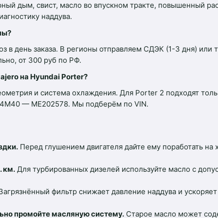
ный дым, свист, масло во впускном тракте, повышенный рас
иагностику наддува.
ны?
з в день заказа. В регионы отправляем СДЭК (1-3 дня) или
но, от 300 руб по РФ.
ajero на Hyundai Porter?
геометрия и система охлаждения. Для Porter 2 подходят то
o 4M40 — ME202578. Мы подберём по VIN.
здки.
Перед глушением двигателя дайте ему поработать на 
 км.
Для турбированных дизелей используйте масло с допус
Загрязнённый фильтр снижает давление наддува и ускоряет 
льно промойте масляную систему.
Старое масло может соде