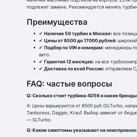
подлежит замене. Рекомендуется менять турбин
Преимущества
✔
Наличие 50 турбин в Москве:
все позици
✔
Цены от 8500 до 17000 рублей:
широкий 
✔
Подбор по VIN и номерам:
менеджеры пом
авто.
✔
Гарантия 12 месяцев:
на все турбокомпр
✔
Доставка по всей России:
отправляем С
FAQ: частые вопросы
Q: Сколько стоит турбина 4D56 и какие бренд
A: Цены варьируются от 8500 руб (SLTurbo, напр
Tanboress, Dagger, Krauf. Выбор зависит от бю
— SLTurbo.
Q: Какие симптомы указывают на неисправнос