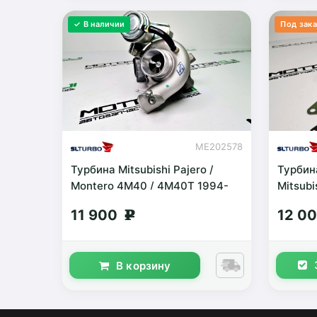
✓ В наличии
Под зака
ME202578
Турбина Mitsubishi Pajero /
Турбин
Montero 4M40 / 4M40T 1994-
Mitsubi
1999 вода+масло
2.8TD 
11 900
12 0
g
В корзину