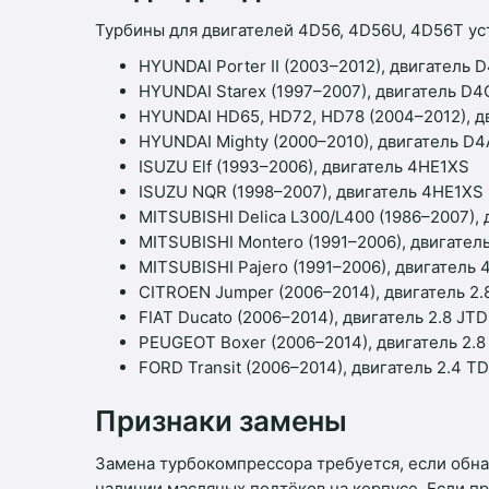
Турбины для двигателей 4D56, 4D56U, 4D56T ус
HYUNDAI Porter II (2003–2012), двигатель 
HYUNDAI Starex (1997–2007), двигатель D4C
HYUNDAI HD65, HD72, HD78 (2004–2012), 
HYUNDAI Mighty (2000–2010), двигатель D
ISUZU Elf (1993–2006), двигатель 4HE1XS
ISUZU NQR (1998–2007), двигатель 4HE1XS
MITSUBISHI Delica L300/L400 (1986–2007),
MITSUBISHI Montero (1991–2006), двигател
MITSUBISHI Pajero (1991–2006), двигатель
CITROEN Jumper (2006–2014), двигатель 2.
FIAT Ducato (2006–2014), двигатель 2.8 JTD
PEUGEOT Boxer (2006–2014), двигатель 2.8
FORD Transit (2006–2014), двигатель 2.4 T
Признаки замены
Замена турбокомпрессора требуется, если обнар
наличии масляных подтёков на корпусе. Если при