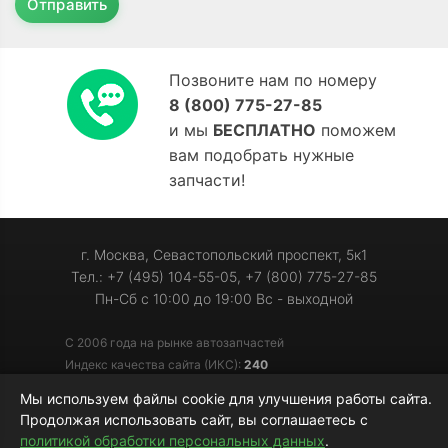
Отправить
Позвоните нам по номеру
8 (800) 775-27-85
и мы
БЕСПЛАТНО
поможем
вам подобрать нужные
запчасти!
г. Москва, Севастопольский проспект, 5к1
Тел.: +7 (495) 104-55-05, +7 (800) 775-27-85
Пн-Сб с 10:00 до 19:00 Вс - выходной
С 2006 года на рынке автозапчастей
Индекс качества сайта (ИКС):
240
Мы используем файлы cookie для улучшения работы сайта.
Продолжая использовать сайт, вы соглашаетесь с
© 2006-2026 «Мотор-Джи» - запчасти для иномарок
политикой обработки персональных данных
.