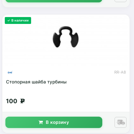
✓ В наличии
RR-A8
Стопорная шайба турбины
100
g
В корзину