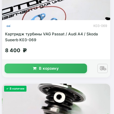
K03-069
Картридж турбины VAG Passat / Audi A4 / Skoda
Superb K03-069
8 400
g
В корзину
✓ В наличии