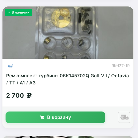
✓ В наличии
RK-I27-1R
Ремкомплект турбины 06K145702Q Golf VII / Octavia
/ TT / A1 / A3
2 700
g
В корзину