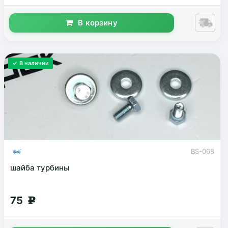
В корзину
✓ В наличии
BS-068
шайба турбины
75
g