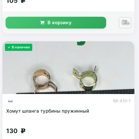
105
g
В корзину
✓ В наличии
RR-A10-1
Хомут шланга турбины пружинный
130
g