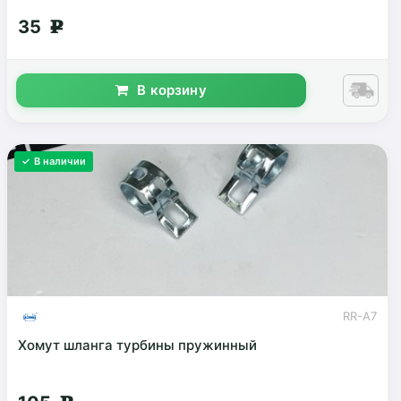
35
g
В корзину
✓ В наличии
RR-A7
Хомут шланга турбины пружинный