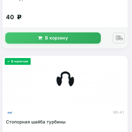
40
g
В корзину
✓ В наличии
RR-A1
Стопорная шайба турбины