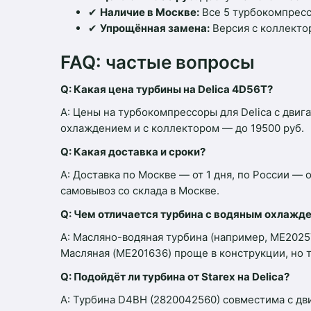
✔
Наличие в Москве:
Все 5 турбокомпрессо
✔
Упрощённая замена:
Версия с коллектор
FAQ: частые вопросы
Q: Какая цена турбины на Delica 4D56T?
A: Цены на турбокомпрессоры для Delica с двиг
охлаждением и с коллектором — до 19500 руб.
Q: Какая доставка и сроки?
A: Доставка по Москве — от 1 дня, по России —
самовывоз со склада в Москве.
Q: Чем отличается турбина с водяным охлажд
A: Масляно-водяная турбина (например, ME2025
Масляная (ME201636) проще в конструкции, но 
Q: Подойдёт ли турбина от Starex на Delica?
A: Турбина D4BH (2820042560) совместима с д