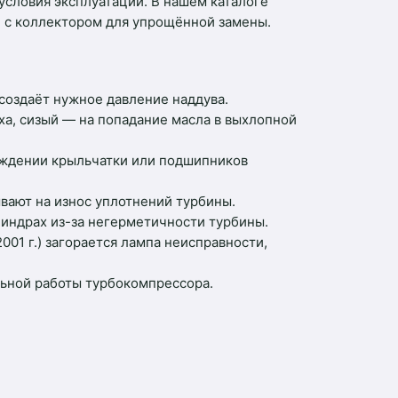
условия эксплуатации. В нашем каталоге
и с коллектором для упрощённой замены.
 создаёт нужное давление наддува.
ха, сизый — на попадание масла в выхлопной
реждении крыльчатки или подшипников
вают на износ уплотнений турбины.
линдрах из-за негерметичности турбины.
01 г.) загорается лампа неисправности,
льной работы турбокомпрессора.