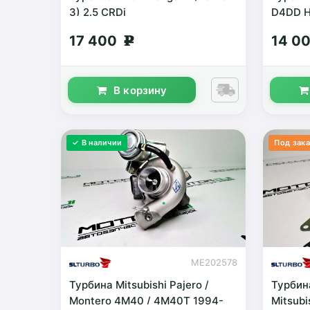
3) 2.5 CRDi
D4DD H
17 400
14 0
g
В корзину
✓ В наличии
Под зака
ME202578
Турбина Mitsubishi Pajero /
Турбин
Montero 4M40 / 4M40T 1994-
Mitsubi