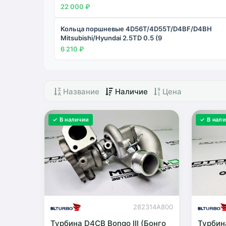
22 000 ₽
Кольца поршневые 4D56T/4D55T/D4BF/D4BH
Mitsubishi/Hyundai 2.5TD 0.5 (9
6 210 ₽
Название
Наличие
Цена
✓ В наличии
✓ В нал
282314A800
Турбина D4CB Bongo III (Бонго
Турбин