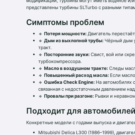
модификации, турбины могут иметь водяное и/и
представлены турбины SLTurbo с разными типам
Симптомы проблем
🔹
Потеря мощности:
Двигатель перестаёт 
🔹
Дым из выхлопной трубы:
Чёрный дым у
тракт.
🔹
Посторонние звуки:
Свист, вой или скр
турбокомпрессора.
🔹
Масло в воздушном тракте:
Следы масла
🔹
Повышенный расход масла:
Если масло
🔹
Ошибка Check Engine:
На автомобилях с
связанная с недостаточным давлением над
🔹
Провалы при разгоне:
Рывки и неравном
Подходит для автомобиле
Конкретные модели с годами выпуска и двигате
Mitsubishi Delica L300 (1986–1999), двигат