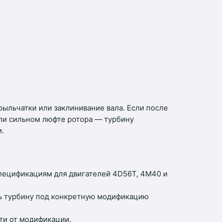
ыльчатки или заклинивание вала. Если после
или сильном люфте ротора — турбину
.
пецификациям для двигателей 4D56T, 4M40 и
ть турбину под конкретную модификацию
ти от модификации.