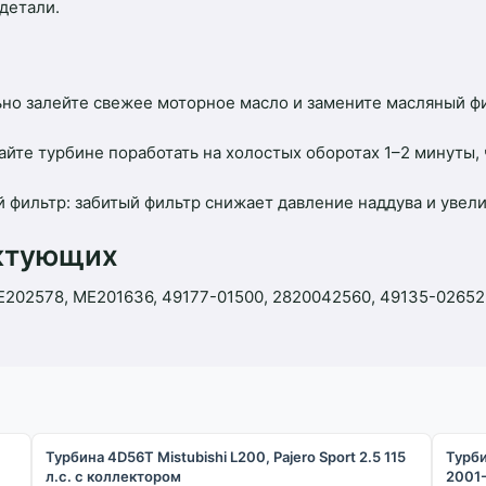
детали.
но залейте свежее моторное масло и замените масляный фи
йте турбине поработать на холостых оборотах 1–2 минуты,
фильтр: забитый фильтр снижает давление наддува и увелич
ектующих
202578, ME201636, 49177-01500, 2820042560, 49135-02652.
Турбина 4D56T Mistubishi L200, Pajero Sport 2.5 115
Турби
л.с. с коллектором
2001