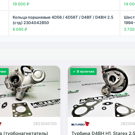
19 500 ₽
14 00
Кольца поршневые 4D56 / 4D56T / D4BF / D4BH 2.5
Шест
(стд) 2304042850
1994-
6 095 ₽
3 720
ичии
✓ В наличии
2823045100
28200
а (турбонагнетатель)
Турбина D4BH H1, Starex 2.