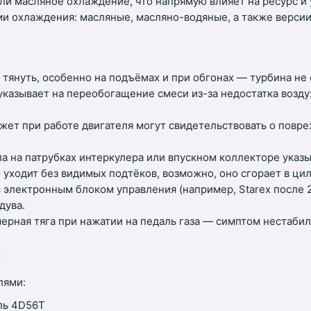
ли масляное охлаждение, что напрямую влияет на ресурс и 
и охлаждения: масляные, масляно-водяные, а также верси
тянуть, особенно на подъёмах и при обгонах — турбина не
казывает на переобогащение смеси из-за недостатка возду
ежет при работе двигателя могут свидетельствовать о пов
 на патрубках интеркулера или впускном коллекторе указы
 уходит без видимых подтёков, возможно, оно сгорает в ци
 электронным блоком управления (например, Starex после 20
дува.
ерная тяга при нажатии на педаль газа — симптом нестаби
й
лями:
ель 4D56T