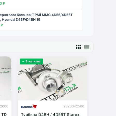
0 ₽
ерня вала баланса (ГРМ) MMC 4D56/4D56T
, Hyundai D4BF/D4BH 19
 ₽
✓ В наличии
42600
2820042560
5 TD
Турбина D4BH / 4D56T Starex,