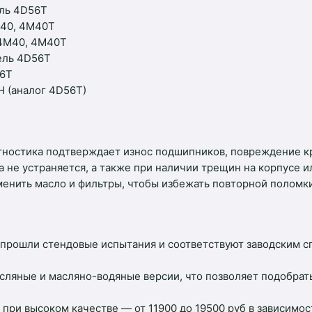
ель 4D56T
4M40, 4M40T
и 4M40, 4M40T
тель 4D56T
56T
H (аналог 4D56T)
гностика подтверждает износ подшипников, повреждение кр
 не устраняется, а также при наличии трещин на корпусе 
енить масло и фильтры, чтобы избежать повторной поломки
прошли стендовые испытания и соответствуют заводским с
сляные и масляно-водяные версии, что позволяет подобра
при высоком качестве — от 11900 до 19500 руб в зависимос