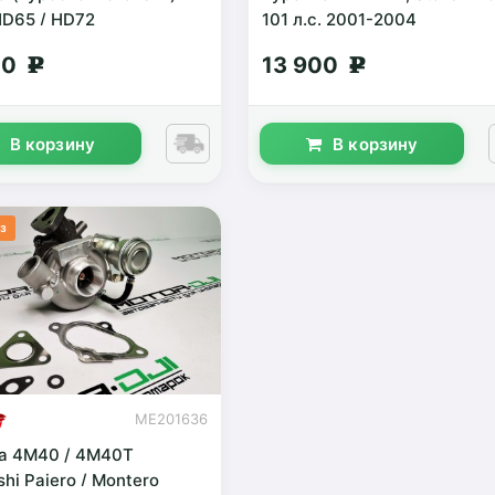
D65 / HD72
101 л.с. 2001-2004
00
13 900
g
g
В корзину
В корзину
з
ME201636
а 4M40 / 4M40T
shi Pajero / Montero