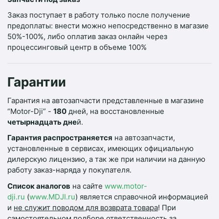
Заказ поступает в работу только после получение
предоплаты: внести можно непосредственно в магазие
50%-100%, либо оплатив заказ онлайн через
процессинговый центр в объеме 100%
Гарантии
Гарантия
на
автозапчасти
представленные
в
магазине
“
Motor
-
Dji
” -
180
дней,
на
восстановленные
четырнадцать
дне
й
.
Гарантия
распространяется
на
автозапчасти
,
установленные
в
сервисах
,
имеющих
официальную
дилерскую
лицензию
,
а
так
же
при
наличии
на
данную
работу
заказ
-
наряда
у
покупателя
.
Список аналогов
на сайте
www.motor-
dji.ru
(
www.MDJI.ru
) является справочной информацией
и
не служит поводом для возврата товара
! При
самостоятельном подборе ответственность за