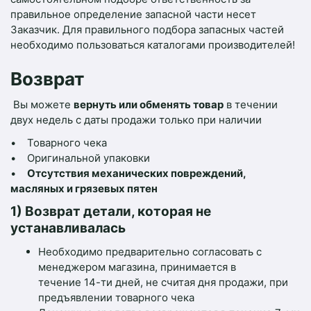
правильное определение запасной части несет
Заказчик. Для правильного подбора запасных частей
необходимо пользоваться каталогами производителей!
Возврат
Вы
можете
вернуть
или
обменять
товар
в
течении
двух
недель
с
даты
продажи
только
при
наличии
• Т
оварного
чека
• О
ригинальной
упаковки
•
О
тсутствия
механических
повреждений
,
масляных
и
грязевых
пятен
1) Возврат детали, которая не
устанавливалась
Необходимо
предварительно
согласовать
с
менеджером
магазина, п
ринимается в
течение 14-ти дней, не считая дня продажи, при
предъявлении товарного чека