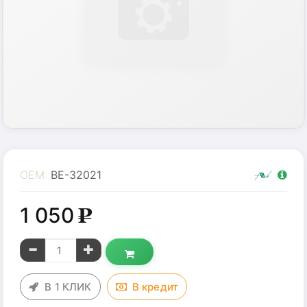
OEM:
BE-32021
1 050
g
В 1 КЛИК
В
кредит