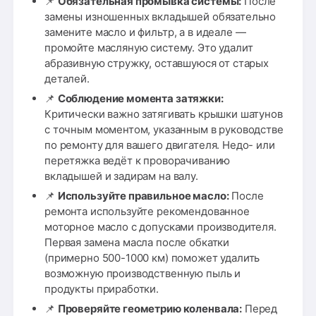
📌
Обязательная промывка системы:
После
замены изношенных вкладышей обязательно
замените масло и фильтр, а в идеале —
промойте масляную систему. Это удалит
абразивную стружку, оставшуюся от старых
деталей.
📌
Соблюдение момента затяжки:
Критически важно затягивать крышки шатунов
с точным моментом, указанным в руководстве
по ремонту для вашего двигателя. Недо- или
перетяжка ведёт к проворачиванию
вкладышей и задирам на валу.
📌
Используйте правильное масло:
После
ремонта используйте рекомендованное
моторное масло с допусками производителя.
Первая замена масла после обкатки
(примерно 500-1000 км) поможет удалить
возможную производственную пыль и
продукты приработки.
📌
Проверяйте геометрию коленвала:
Перед