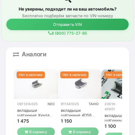
Не уверены, подходит ли на ваш автомобиль?
Бесплатно подберём запчасти по VIN-номеру
Отправить VIN
8 (800) 775-27-85
Аналоги
CB1131A025
NDC
R113A1025
TAIHO
23610-
Ориг
42901
вкладыши
вкладыши
шатунные Хундай /
шатунные 4D56
вкладыши
Митсубиси 4D56
(0,25)
шатунные 4D5
1 475
1 150
(0,25)
(0,25)
1 100
В корзину
В корзину