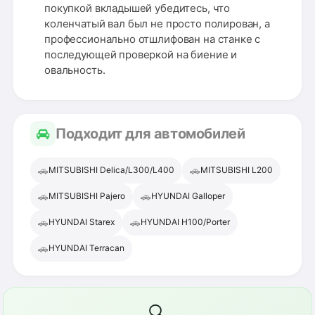
покупкой вкладышей убедитесь, что
коленчатый вал был не просто полирован, а
профессионально отшлифован на станке с
последующей проверкой на биение и
овальность.
Подходит для автомобилей
🚗
🚗
MITSUBISHI Delica/L300/L400
MITSUBISHI L200
🚗
🚗
MITSUBISHI Pajero
HYUNDAI Galloper
🚗
🚗
HYUNDAI Starex
HYUNDAI H100/Porter
🚗
HYUNDAI Terracan
🔍