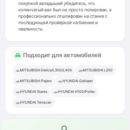
покупкой вкладышей убедитесь, что
коленчатый вал был не просто полирован, а
профессионально отшлифован на станке с
последующей проверкой на биение и
овальность.
Подходит для автомобилей
🚗
🚗
MITSUBISHI Delica/L300/L400
MITSUBISHI L200
🚗
🚗
MITSUBISHI Pajero
HYUNDAI Galloper
🚗
🚗
HYUNDAI Starex
HYUNDAI H100/Porter
🚗
HYUNDAI Terracan
🔍