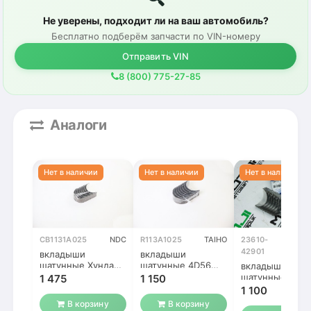
Не уверены, подходит ли на ваш автомобиль?
Бесплатно подберём запчасти по VIN-номеру
Отправить VIN
8 (800) 775-27-85
Аналоги
CB1131A025
NDC
R113A1025
TAIHO
23610-
Ориг
42901
вкладыши
вкладыши
шатунные Хундай /
шатунные 4D56
вкладыши
Митсубиси 4D56
(0,25)
шатунные 4D5
1 475
1 150
(0,25)
(0,25)
1 100
В корзину
В корзину