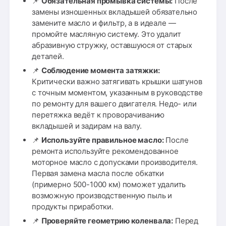
📌
Обязательная промывка системы:
После
замены изношенных вкладышей обязательно
замените масло и фильтр, а в идеале —
промойте масляную систему. Это удалит
абразивную стружку, оставшуюся от старых
деталей.
📌
Соблюдение момента затяжки:
Критически важно затягивать крышки шатунов
с точным моментом, указанным в руководстве
по ремонту для вашего двигателя. Недо- или
перетяжка ведёт к проворачиванию
вкладышей и задирам на валу.
📌
Используйте правильное масло:
После
ремонта используйте рекомендованное
моторное масло с допусками производителя.
Первая замена масла после обкатки
(примерно 500-1000 км) поможет удалить
возможную производственную пыль и
продукты приработки.
📌
Проверяйте геометрию коленвала:
Перед