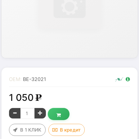
OEM:
BE-32021
1 050
g
В 1 КЛИК
В
кредит