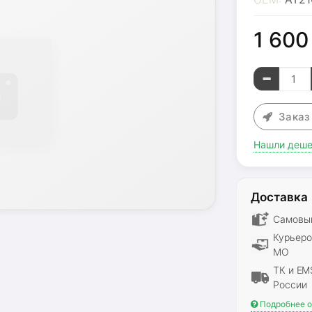
1 60
Зака
Нашли деше
Доставка
Самовыв
Курьеро
МО
ТК и EM
России
Подробнее о 