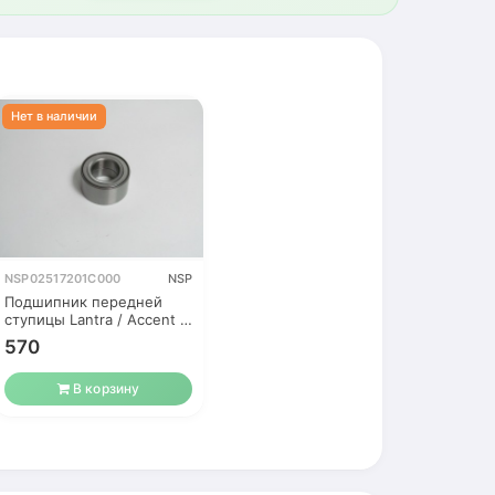
NSP02517201C000
NSP
Подшипник передней
ступицы Lantra / Accent 2
(ТагАЗ)
570
В корзину