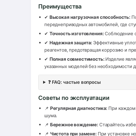
Преимущества
✔
Высокая нагрузочная способность:
По
переднеприводных автомобилей, где сту
✔
Точность изготовления:
Соблюдение ст
✔
Надежная защита:
Эффективные уплотн
реагентов, предотвращая коррозию и пр
✔
Полная совместимость:
Изделие явля
указанных моделей без необходимости д
❓ FAQ: частые вопросы
Советы по эксплуатации
📌
Регулярная диагностика:
При каждом 
шума.
📌
Бережное вождение:
Старайтесь избег
📌
Чистота при замене:
При установке но