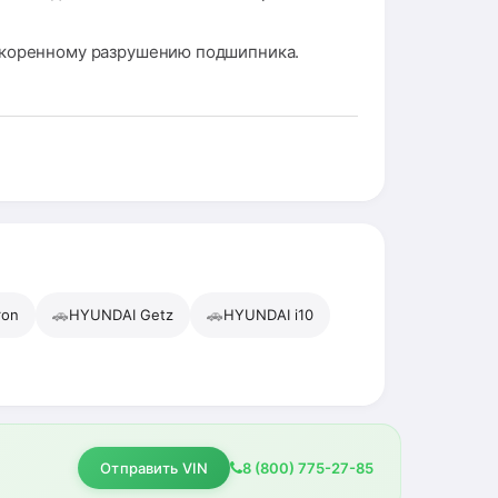
ускоренному разрушению подшипника.
🚗
🚗
ron
HYUNDAI Getz
HYUNDAI i10
Отправить VIN
8 (800) 775-27-85