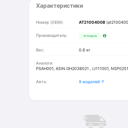
Характеристики
Номер (OEM):
AT2100400B
(at2100400
Производитель:
Вес:
0.6 кг
Аналоги:
PSAH001, ASIN.GH2038021 , IJ111001, NSP02
Авто:
9 моделей ↑