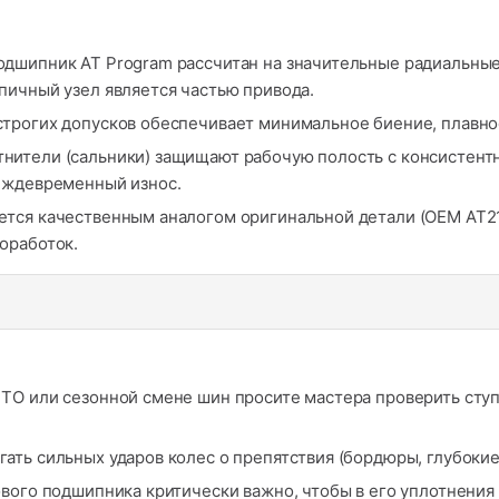
дшипник AT Program рассчитан на значительные радиальные 
пичный узел является частью привода.
рогих допусков обеспечивает минимальное биение, плавнос
ители (сальники) защищают рабочую полость с консистентно
еждевременный износ.
ется качественным аналогом оригинальной детали (OEM AT21
оработок.
ТО или сезонной смене шин просите мастера проверить сту
ать сильных ударов колес о препятствия (бордюры, глубокие
вого подшипника критически важно, чтобы в его уплотнения 