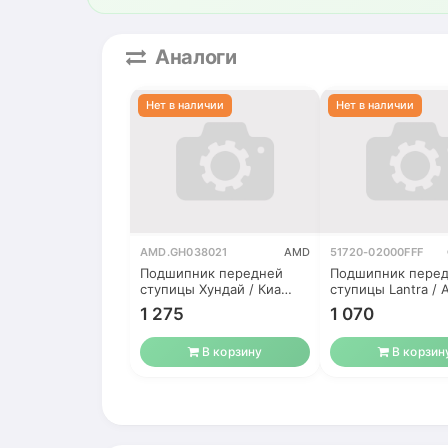
Аналоги
AMD.GH038021
AMD
51720-02000FFF
Подшипник передней
Подшипник пере
ступицы Хундай / Киа
ступицы Lantra / 
Аванта
(ТагАЗ)
1 275
1 070
В корзину
В корзин