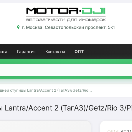
г. Москва, Севастопольский проспект, 5к1
лата
Гарантия
Контакты
ОПТ
ей ступицы Lantra/Accent 2 (ТагАЗ)/Getz/Rio...
ntra/Accent 2 (ТагАЗ)/Getz/Rio 3/Pic
OEM:
AT21