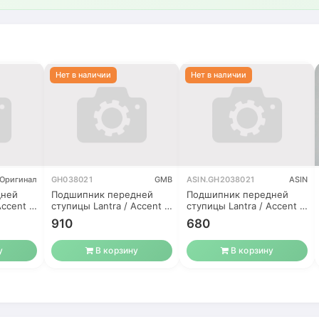
Оригинал
GH038021
GMB
ASIN.GH2038021
ASIN
дней
Подшипник передней
Подшипник передней
Accent 2
ступицы Lantra / Accent 2
ступицы Lantra / Accent 2
(ТагАЗ)
(ТагАЗ)
910
680
у
В корзину
В корзину