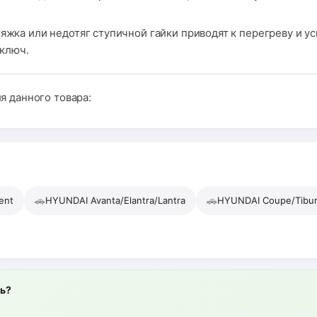
яжка или недотяг ступичной гайки приводят к перегреву и 
ключ.
я данного товара:
🚗
🚗
ent
HYUNDAI Avanta/Elantra/Lantra
HYUNDAI Coupe/Tibu
ль?