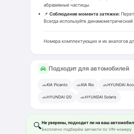
абразивные частицы.
📌
Соблюдение момента затяжки:
Перет
Всегда используйте динамометрический 
Номера комплектующих и их аналогов дл
Подходит для автомобилей
🚗
🚗
🚗
KIA Picanto
KIA Rio
HYUNDAI Acc
🚗
🚗
HYUNDAI i20
HYUNDAI Solaris
Не уверены, подходит ли на ваш автомоби
🔍
Бесплатно подберём запчасти по VIN-номеру