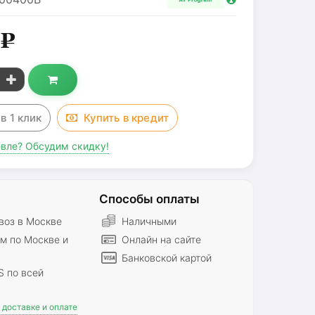
0
g
з
в 1 клик
Купить в
кредит
вле? Обсудим скидку!
Способы оплаты
оз в Москве
Наличными
м по Москве и
Онлайн на сайте
Банковской картой
S по всей
доставке и оплате