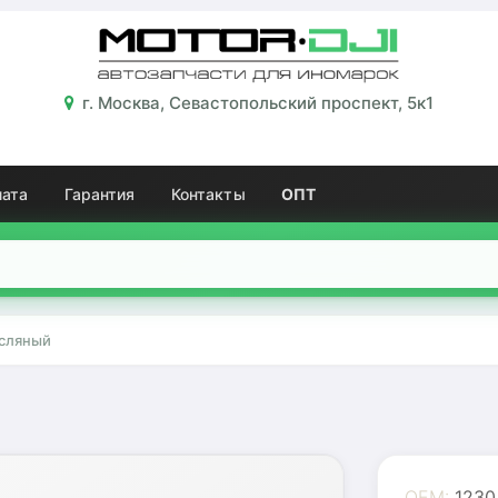
г. Москва, Севастопольский проспект, 5к1
лата
Гарантия
Контакты
ОПТ
сляный
OEM:
1230