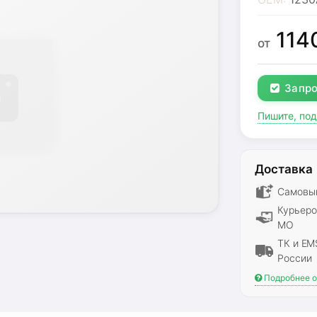
114
от
Запро
Пишите, по
Доставка
Самовыв
Курьеро
МО
ТК и EM
России
Подробнее о 