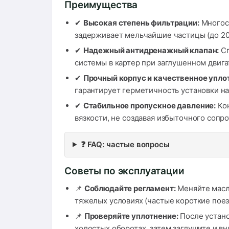
Преимущества
✔
Высокая степень фильтрации:
Многосл
задерживает мельчайшие частицы (до 20
✔
Надежный антидренажный клапан:
Сп
системы в картер при заглушенном двига
✔
Прочный корпус и качественное упло
гарантирует герметичность установки на
✔
Стабильное пропускное давление:
Кон
вязкости, не создавая избыточного сопр
❓ FAQ: частые вопросы
Советы по эксплуатации
📌
Соблюдайте регламент:
Меняйте масло
тяжелых условиях (частые короткие поез
📌
Проверяйте уплотнение:
После устано
холостых оборотах, затем заглушите и в