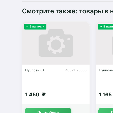
Смотрите также: товары в 
✓ В наличии
✓ В нал
Hyundai-KIA
46321-26000
Hyundai
1 450
1 16
g
Подробнее