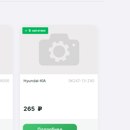
✓ В наличии
0X000
Hyundai-KIA
0K247-13-Z40
265
g
Подробнее