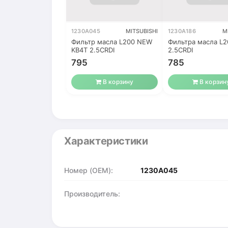
1230A045
MITSUBISHI
1230A186
M
Фильтр масла L200 NEW
Фильтра масла L
KB4T 2.5CRDI
2.5CRDI
795
785
В корзину
В корзин
Характеристики
Номер (OEM):
1230A045
Производитель: