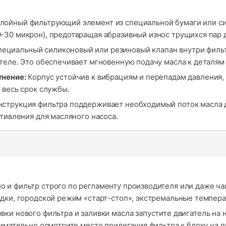
ойный фильтрующий элемент из специальной бумаги или си
-30 микрон), предотвращая абразивный износ трущихся пар д
ециальный силиконовый или резиновый клапан внутри фильт
теле. Это обеспечивает мгновенную подачу масла к деталям 
тнение:
Корпус устойчив к вибрациям и перепадам давления,
 весь срок службы.
струкция фильтра поддерживает необходимый поток масла д
отивления для масляного насоса.
 и фильтр строго по регламенту производителя или даже ча
дки, городской режим «старт-стоп», экстремальные темпера
вки нового фильтра и заливки масла запустите двигатель на 
нимательно осмотрите место прилегания фильтра к блоку на 