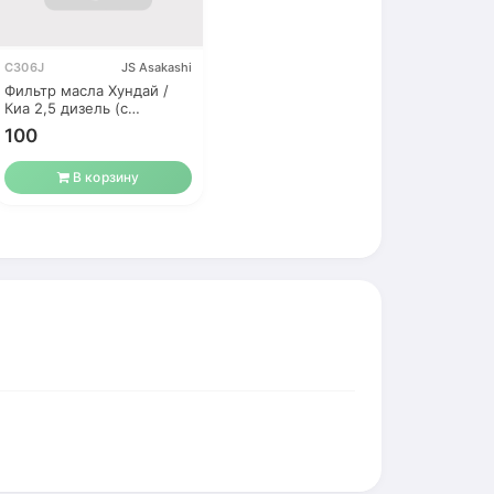
C306J
JS Asakashi
Фильтр масла Хундай /
Киа 2,5 дизель (с
обратным
100
В корзину