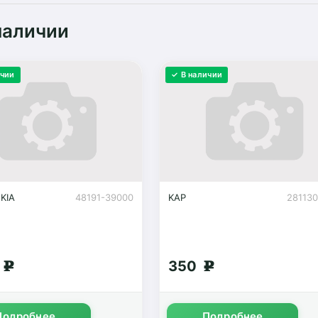
наличии
ичии
✓ В наличии
-KIA
48191-39000
KAP
28113
5
350
g
g
Подробнее
Подробнее