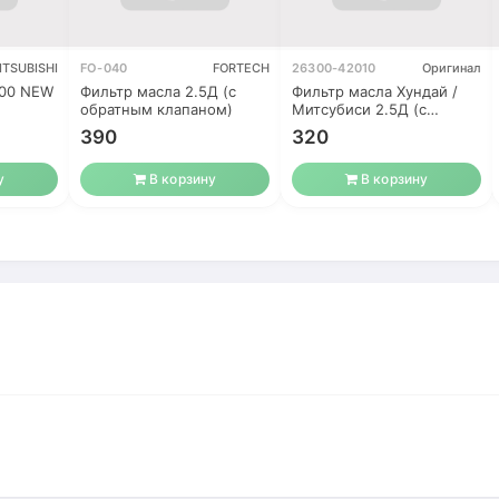
ITSUBISHI
FO-040
FORTECH
26300-42010
Оригинал
200 NEW
Фильтр масла 2.5Д (с
Фильтр масла Хундай /
обратным клапаном)
Митсубиси 2.5Д (с
обратным
390
320
у
В корзину
В корзину