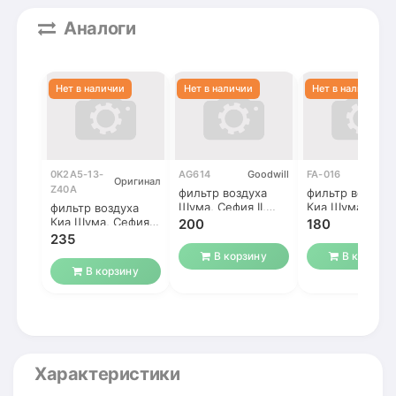
Аналоги
0K2A5-13-
AG614
Goodwill
FA-016
FOR
Оригинал
Z40A
фильтр воздуха
фильтр воздуха
Шума, Сефия II,
Киа Шума, Сеф
фильтр воздуха
Спектра, Каренс
II, Спектра, Ка
Киа Шума, Сефия
200
180
II, Спектра, Каренс
235
В корзину
В корзину
В корзину
Характеристики