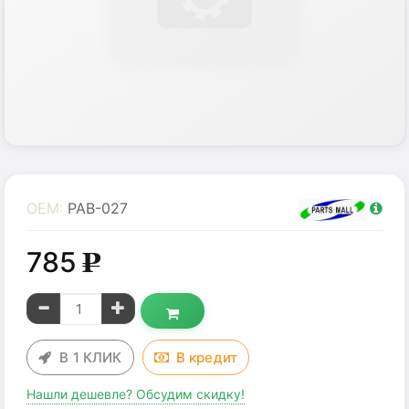
OEM:
PAB-027
785
g
В 1 КЛИК
В
кредит
Нашли дешевле? Обсудим скидку!