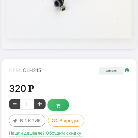
OEM:
CLH215
320
g
В 1 КЛИК
В
кредит
Нашли дешевле? Обсудим скидку!