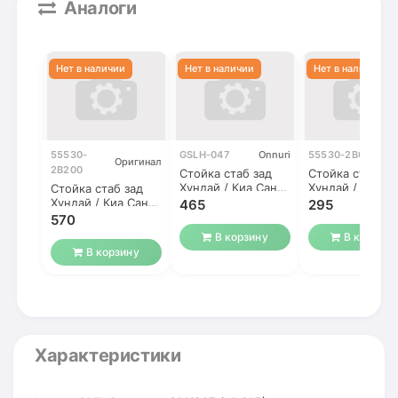
Аналоги
55530-
GSLH-047
Onnuri
55530-2B000
Y
Оригинал
2B200
Стойка стаб зад
Стойка стаб за
Хундай / Киа Санта
Хундай / Киа С
Стойка стаб зад
Фе NEW / Соренто
Фе NEW / Соре
Хундай / Киа Санта
465
295
Фе NEW / Соренто
570
В корзину
В корзину
В корзину
Характеристики