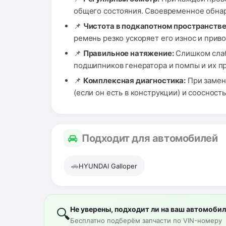
общего состояния. Своевременное обна
📌
Чистота в подкапотном пространстве
ремень резко ускоряет его износ и прив
📌
Правильное натяжение:
Слишком слаб
подшипников генератора и помпы и их п
📌
Комплексная диагностика:
При замене
(если он есть в конструкции) и сооснос
Подходит для автомобилей
🚗
HYUNDAI Galloper
Не уверены, подходит ли на ваш автомоби
🔍
Бесплатно подберём запчасти по VIN-номеру