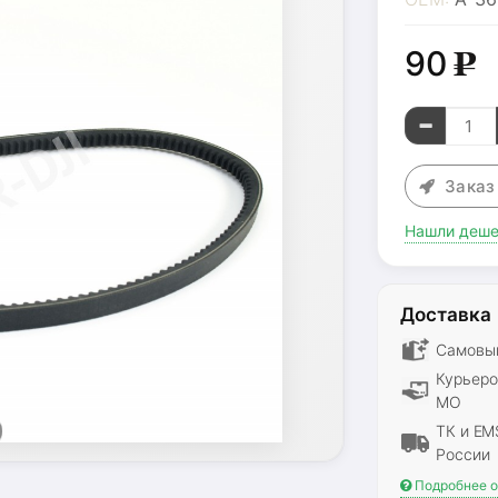
90
g
Зака
Нашли деше
Доставка
Самовыв
Курьеро
МО
ТК и EM
России
Подробнее о 