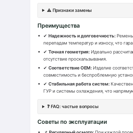
⚠️ Признаки замены
Преимущества
✔
Надежность и долговечность:
Ремень 
перепадам температур и износу, что гар
✔
Точная геометрия:
Идеально рассчитан
отсутствие проскальзывания.
✔
Соответствие OEM:
Изделие соответст
совместимость и беспроблемную установ
✔
Стабильная работа систем:
Качествен
ГУР и системы охлаждения, что напряму
❓ FAQ: частые вопросы
Советы по эксплуатации
📌
Регулярный осмотр:
При каждой прове