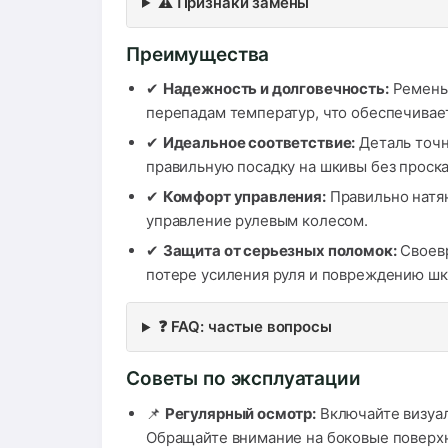
⚠️ Признаки замены
Преимущества
✔
Надежность и долговечность:
Ремень 
перепадам температур, что обеспечивае
✔
Идеальное соответствие:
Деталь точн
правильную посадку на шкивы без проск
✔
Комфорт управления:
Правильно натян
управление рулевым колесом.
✔
Защита от серьезных поломок:
Своевр
потере усиления руля и повреждению шки
❓ FAQ: частые вопросы
Советы по эксплуатации
📌
Регулярный осмотр:
Включайте визуал
Обращайте внимание на боковые поверхн