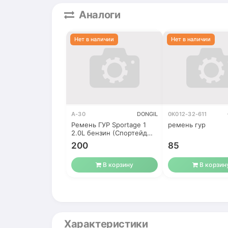
Аналоги
A-30
DONGIL
0K012-32-611
Ремень ГУР Sportage 1
ремень гур
2.0L бензин (Спортейдж
первого
200
85
В корзину
В корзин
Характеристики