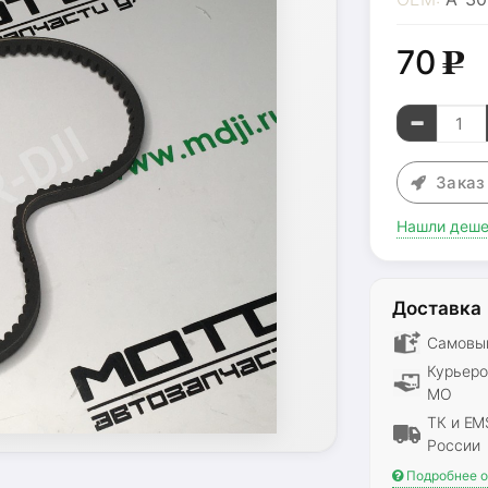
70
g
Зака
Нашли деше
Доставка
Самовыв
Курьеро
МО
ТК и EM
России
Подробнее о 