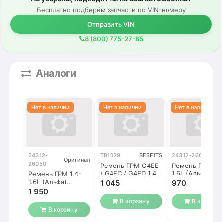
Бесплатно подберём запчасти по VIN-номеру
Отправить VIN
8 (800) 775-27-85
Аналоги
24312-
TB1029
BESF1TS
24312-26050
DO
Оригинал
26050
Ремень ГРМ G4EE
Ремень ГРМ 1.4
/ G4EC / G4ED 1.4-
1.6L (Альфа)
Ремень ГРМ 1.4-
1.6L (Альфа)
105RU22
1.6L (Альфа)
1 045
970
Accent 2 / Getz /
105RU22
1 950
Elantra
В корзину
В корзину
В корзину