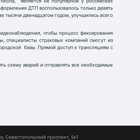
окола, является не популярной у российских
 оформления ДТП воспользовалось только девять
две тысячи двенадцатом годом, улучшились всего
видеонаблюдения, чтобы процесс фиксирования
ы, специалисты страховых компаний смогут из
городской базы. Прямой доступ к трансляциям с
ять схему аварий и отправлять все необходимые
ва, Севастопольский проспект, 5к1