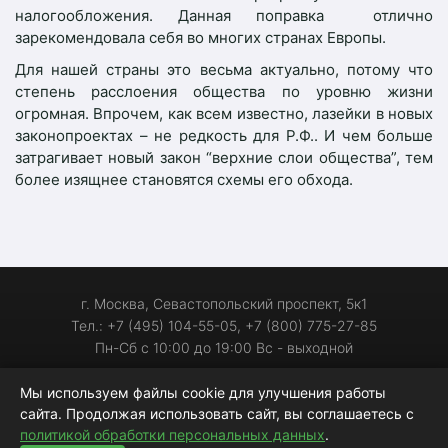
налогообложения. Данная поправка отлично
зарекомендовала себя во многих странах Европы.
Для нашей страны это весьма актуально, потому что
степень расслоения общества по уровню жизни
огромная. Впрочем, как всем известно, лазейки в новых
законопроектах – не редкость для Р.Ф.. И чем больше
затрагивает новый закон “верхние слои общества”, тем
более изящнее становятся схемы его обхода.
г. Москва, Севастопольский проспект, 5к1
Тел.: +7 (495) 104-55-05, +7 (800) 775-27-85
Пн-Сб с 10:00 до 19:00 Вс - выходной
С 2006 года на рынке автозапчастей
Мы используем файлы cookie для улучшения работы
сайта. Продолжая использовать сайт, вы соглашаетесь с
Индекс качества сайта (ИКС):
240
политикой обработки персональных данных
.