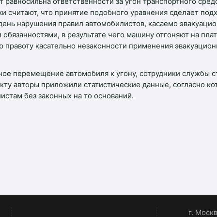
т равносильна ответственности за угон транспортного сре
и считают, что принятие подобного уравнения сделает под
день нарушения правил автомобилистов, касаемо эвакуацио
 обязанностями, в результате чего машину отгоняют на пла
ою правоту касательно незаконности применения эвакуацио
нное перемещение автомобиля к угону, сотрудники службы 
кту авторы приложили статистические данные, согласно ко
стам без законных на то оснований.
г. Моск