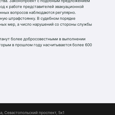
дства. Законопроект с подобным предложением
ход к работе представителей эвакуационной
нных вопросов наблюдаются регулярно.
тную штрафстоянку. В судебном порядке
нных мер, а число нарушений со стороны службы
станут более добросовестными в выполнении
торым в прошлом году насчитывается более 600
ва, Севастопольский проспект, 5к1