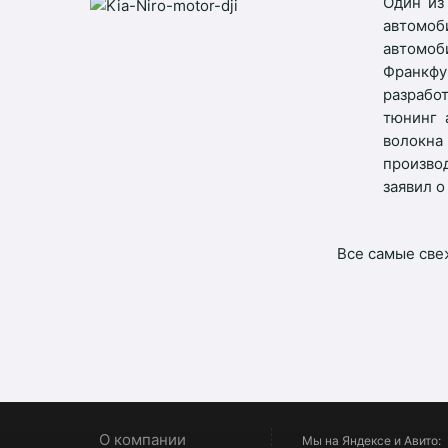
Один из
автомо
автомо
Франкфу
разрабо
тюнинг 
волокна
произво
заявил о
Все самые свеж
О компании
Мы на Яндексе и Авито: