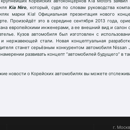
 крупнейших Корейских автоконцернов
Kia
Motors
заявил
биля
Kia
Niro
, который, судя по словам руководства комп
билях марки
Kia
! Официальная презентация нового конце
рте. Произойдёт это в середине сентября 2013 года, ори
тана европейскими инженерами, а ее внешний вид и салон 
ателье. Кузов автомобиля был изготовлен с использован
 и нержавеющей стали. Новая концептуальная разрабо
дителя станет серьёзным конкурентом автомобиля
Nissan
 намерении развивать концепт “автомобилей будущего” в т
ие новости о Корейских автомобилях вы можете отслеживать
г. Моск