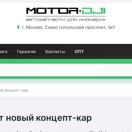
г. Москва, Севастопольский проспект, 5к1
лата
Гарантия
Контакты
ОПТ
ый концепт-кар
ет новый концепт-кар