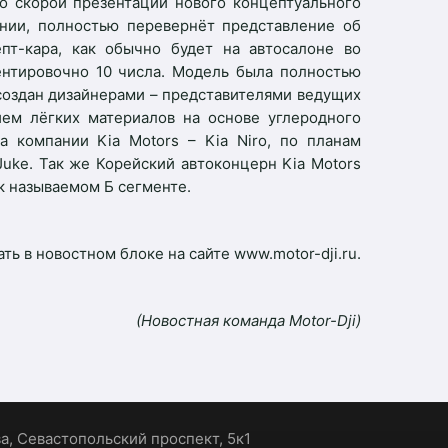
 о скорой презентации нового концептуального
ании, полностью перевернёт представление об
пт-кара, как обычно будет на автосалоне во
ентировочно 10 числа. Модель была полностью
создан дизайнерами – представителями ведущих
ием лёгких материалов на основе углеродного
тка компании
Kia
Motors
–
Kia
Niro
, по планам
Juke
. Так же Корейский автоконцерн
Kia
Motors
ак называемом Б сегменте.
 в новостном блоке на сайте www.motor-dji.ru.
(Новостная команда Motor-Dji)
ва, Севастопольский проспект, 5к1