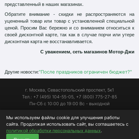
представленный в наших магазинах.
Обратите внимание - скидки не распространяются
на
уцененный товар или товар с установленной специальной
ценой.
Просим Вас бережно и со вниманием относиться к
своей дисконтной карте, так как в случае порчи или утере
дисконтная карта не восстанавливается.
С уважением, c
еть магазинов Мотор-Джи
"После праздников ограничен бюджет?"
Другие новости:
г. Москва, Севастопольский проспект, 5к1
Тел.: +7 (495) 104-55-05, +7 (800) 775-27-85
Пн-Сб с 10:00 до 19:00 Вс - выходной
Мы используем файлы cookie для улучшения работы
С 2006 года на рынке автозапчастей
сайта. Продолжая использовать сайт, вы соглашаетесь с
Индекс качества сайта (ИКС):
240
политикой обработки персональных данных
.