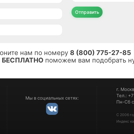
Отправить
оните нам по номеру
8 (800) 775-27-85
ы
БЕСПЛАТНО
поможем вам подобрать ну
г. Моск
Тел.: +
Мы в социальных сетях:
Пн-Сб с
С 2006 го
Индекс ка