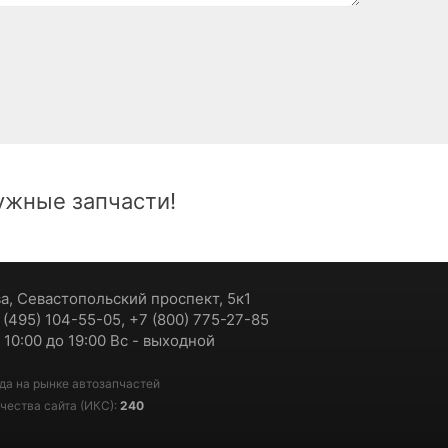
жные запчасти!
ва, Севастопольский проспект, 5к1
7 (495) 104-55-05, +7 (800) 775-27-85
 10:00 до 19:00 Вс - выходной
да на рынке автозапчастей
чества сайта (ИКС):
240