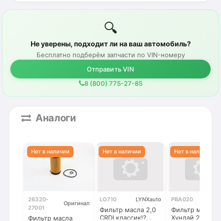
🔍
Не уверены, подходит ли на ваш автомобиль?
Бесплатно подберём запчасти по VIN-номеру
Отправить VIN
8 (800) 775-27-85
Аналоги
26320-
LO710
LYNXauto
PBA020
Parts
Оригинал
27001
Фильтр масла 2,0
Фильтр масла
CRDI классик!?
Хундай 2,0 CRD
Фильтр масла