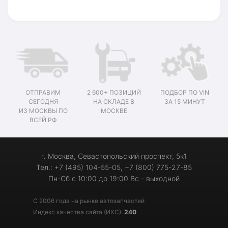
ОТПРАВИМ
2 600+ ПОЗИЦИЙ
ПОДБОР ПО VIN
СЕГОДНЯ
НА СКЛАДЕ В
ЗА 15 МИНУТ
ИЗ МОСКВЫ ПО
МОСКВЕ
ВСЕЙ РФ
г. Москва, Севастопольский проспект, 5к1
Тел.: +7 (495) 104-55-05, +7 (800) 775-27-85
Пн-Сб с 10:00 до 19:00 Вс - выходной
С 2006 года на рынке автозапчастей
Индекс качества сайта (ИКС):
240