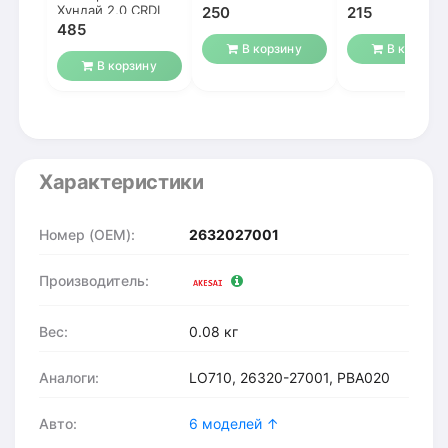
26316-27000
Хундай 2,0 CRDI
250
215
картридж
485
В корзину
В корзину
В корзину
Характеристики
Номер (OEM):
2632027001
Производитель:
Вес:
0.08 кг
Аналоги:
LO710, 26320-27001, PBA020
Авто:
6 моделей ↑