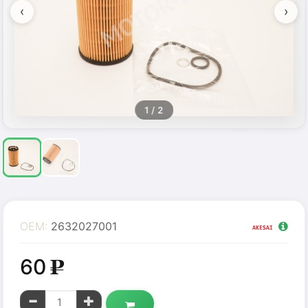
‹
›
1
/ 2
OEM:
2632027001
60
g