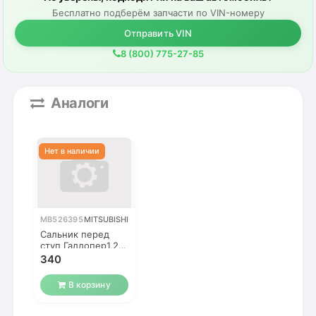
Бесплатно подберём запчасти по VIN-номеру
Отправить VIN
8 (800) 775-27-85
Аналоги
MB526395
MITSUBISHI
Сальник перед
ступ Галлопер1,2 /
Паджеро1,2 /
340
Терракан
В корзину