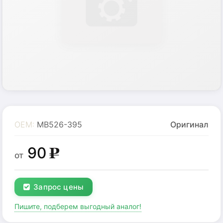
OEM:
MB526-395
Оригинал
90
g
от
Запрос цены
Пишите, подберем выгодный аналог!