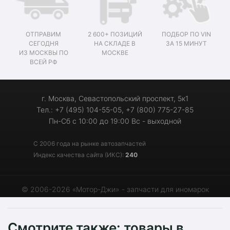
ОТПРАВИМ
2 600+ ПОЗИЦИЙ
ПОДБОР ПО VIN
СЕГОДНЯ
НА СКЛАДЕ В
ЗА 15 МИНУТ
ИЗ МОСКВЫ ПО
МОСКВЕ
ВСЕЙ РФ
г. Москва, Севастопольский проспект, 5к1
Тел.: +7 (495) 104-55-05, +7 (800) 775-27-85
Пн-Сб с 10:00 до 19:00 Вс - выходной
С 2006 года на рынке автозапчастей
Индекс качества сайта (ИКС):
240
© 2006-2026 «Мотор-Джи» - запчасти для иномарок
Смотрите также: товары в