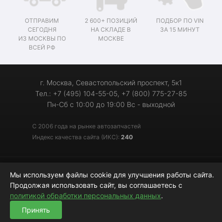
ОТПРАВИМ
2 600+ ПОЗИЦИЙ
ПОДБОР ПО VIN
СЕГОДНЯ
НА СКЛАДЕ В
ЗА 15 МИНУТ
ИЗ МОСКВЫ ПО
МОСКВЕ
ВСЕЙ РФ
г. Москва, Севастопольский проспект, 5к1
Тел.: +7 (495) 104-55-05, +7 (800) 775-27-85
Пн-Сб с 10:00 до 19:00 Вс - выходной
С 2006 года на рынке автозапчастей
Индекс качества сайта (ИКС):
240
© 2006-2026 «Мотор-Джи» - запчасти для иномарок
Мы используем файлы cookie для улучшения работы сайта.
Продолжая использовать сайт, вы соглашаетесь с
политикой обработки персональных данных
.
Принять