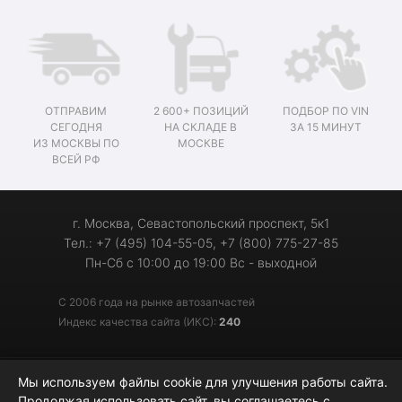
ОТПРАВИМ
2 600+ ПОЗИЦИЙ
ПОДБОР ПО VIN
СЕГОДНЯ
НА СКЛАДЕ В
ЗА 15 МИНУТ
ИЗ МОСКВЫ ПО
МОСКВЕ
ВСЕЙ РФ
г. Москва, Севастопольский проспект, 5к1
Тел.: +7 (495) 104-55-05, +7 (800) 775-27-85
Пн-Сб с 10:00 до 19:00 Вс - выходной
С 2006 года на рынке автозапчастей
Индекс качества сайта (ИКС):
240
Мы используем файлы cookie для улучшения работы сайта.
© 2006-2026 «Мотор-Джи» - запчасти для иномарок
Продолжая использовать сайт, вы соглашаетесь с