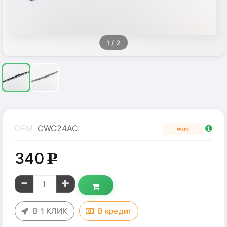
1
/ 2
OEM:
CWC24AC
340
g
В 1 КЛИК
В
кредит