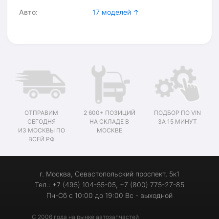
Авто:
17 моделей ↑
ОТПРАВИМ
2 600+ ПОЗИЦИЙ
ПОДБОР ПО VIN
СЕГОДНЯ
НА СКЛАДЕ В
ЗА 15 МИНУТ
ИЗ МОСКВЫ ПО
МОСКВЕ
ВСЕЙ РФ
г. Москва, Севастопольский проспект, 5к1
Тел.: +7 (495) 104-55-05, +7 (800) 775-27-85
Пн-Сб с 10:00 до 19:00 Вс - выходной
С 2006 года на рынке автозапчастей