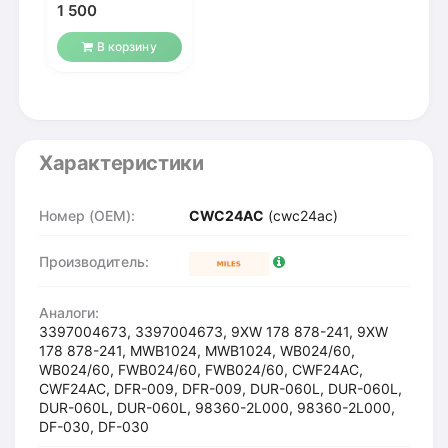
стеклоочистителя
1 500
HYBRID
В корзину
Характеристики
Номер (OEM):
CWC24AC
(cwc24ac)
Производитель:
Аналоги:
3397004673, 3397004673, 9XW 178 878-241, 9XW
178 878-241, MWB1024, MWB1024, WB024/60,
WB024/60, FWB024/60, FWB024/60, CWF24AC,
CWF24AC, DFR-009, DFR-009, DUR-060L, DUR-060L,
DUR-060L, DUR-060L, 98360-2L000, 98360-2L000,
DF-030, DF-030