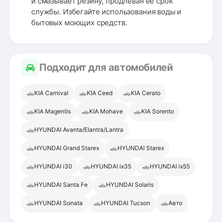
и смазывает резину, продлевая ее срок
службы. Избегайте использования воды и
бытовых моющих средств.
Подходит для автомобилей
🚗
🚗
🚗
KIA Carnival
KIA Ceed
KIA Cerato
🚗
🚗
🚗
KIA Magentis
KIA Mohave
KIA Sorento
🚗
HYUNDAI Avanta/Elantra/Lantra
🚗
🚗
HYUNDAI Grand Starex
HYUNDAI Starex
🚗
🚗
🚗
HYUNDAI i30
HYUNDAI ix35
HYUNDAI ix55
🚗
🚗
HYUNDAI Santa Fe
HYUNDAI Solaris
🚗
🚗
🚗
HYUNDAI Sonata
HYUNDAI Tucson
Авто