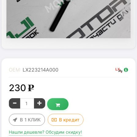
OEM:
LX223214A000
230
g
В 1 КЛИК
В
кредит
Нашли дешевле? Обсудим скидку!