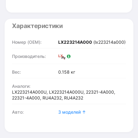
Характеристики
Номер (OEM):
LX223214A000
(lx223214a000)
Производитель:
Вес:
0.158 кг
Аналоги:
LX223214A000U, LX223214A000U, 22321-4A000,
22321-4A000, RU4A232, RU4A232
Авто:
3 моделей ↑