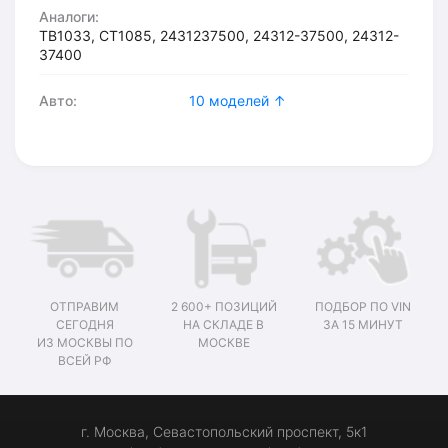
Аналоги:
TB1033, CT1085, 2431237500, 24312-37500, 24312-
37400
Авто:
10 моделей ↑
ОТПРАВИМ
2 600+ ПОЗИЦИЙ
ПОДБОР ПО VIN
СЕГОДНЯ
НА СКЛАДЕ В
ЗА 15 МИНУТ
ИЗ МОСКВЫ ПО
МОСКВЕ
ВСЕЙ РФ
г. Москва, Севастопольский проспект, 5к1