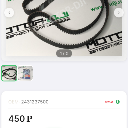
‹
›
1
/ 2
OEM:
2431237500
450
g