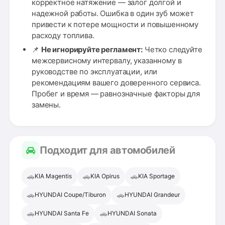
корректное натяжение — залог долгой и
надежной работы. Ошибка в один зуб может
привести к потере мощности и повышенному
расходу топлива.
📌
Не игнорируйте регламент:
Четко следуйте
межсервисному интервалу, указанному в
руководстве по эксплуатации, или
рекомендациям вашего доверенного сервиса.
Пробег и время — равнозначные факторы для
замены.
Подходит для автомобилей
🚗
🚗
🚗
KIA Magentis
KIA Opirus
KIA Sportage
🚗
🚗
HYUNDAI Coupe/Tiburon
HYUNDAI Grandeur
🚗
🚗
HYUNDAI Santa Fe
HYUNDAI Sonata