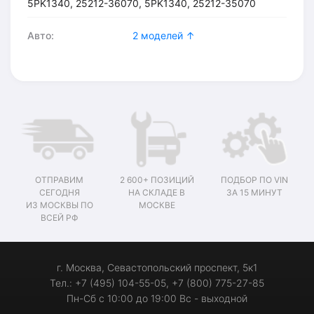
5PK1340, 25212-36070, 5PK1340, 25212-35070
Авто:
2 моделей ↑
ОТПРАВИМ
2 600+ ПОЗИЦИЙ
ПОДБОР ПО VIN
СЕГОДНЯ
НА СКЛАДЕ В
ЗА 15 МИНУТ
ИЗ МОСКВЫ ПО
МОСКВЕ
ВСЕЙ РФ
г. Москва, Севастопольский проспект, 5к1
Тел.: +7 (495) 104-55-05, +7 (800) 775-27-85
Пн-Сб с 10:00 до 19:00 Вс - выходной