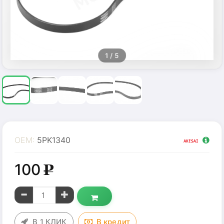
1
/ 5
OEM:
5PK1340
100
g
В 1 КЛИК
В
кредит