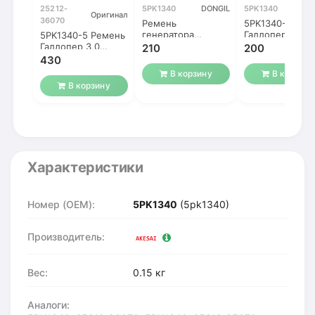
25212-
5PK1340
DONGIL
5PK1340
G
Оригинал
36070
Ремень
5PK1340-5 Рем
генератора
Галлопер 3,0
5PK1340-5 Ремень
5PK1340 Хундай
генератор
Галлопер 3,0
210
200
Галлопер 3,0 12
генератор
430
кл.
В корзину
В корзину
В корзину
Характеристики
Номер (OEM):
5PK1340
(5pk1340)
Производитель:
Вес:
0.15 кг
Аналоги: