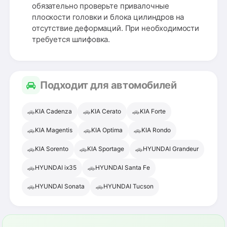
обязательно проверьте привалочные
плоскости головки и блока цилиндров на
отсутствие деформаций. При необходимости
требуется шлифовка.
Подходит для автомобилей
🚗
🚗
🚗
KIA Cadenza
KIA Cerato
KIA Forte
🚗
🚗
🚗
KIA Magentis
KIA Optima
KIA Rondo
🚗
🚗
🚗
KIA Sorento
KIA Sportage
HYUNDAI Grandeur
🚗
🚗
HYUNDAI ix35
HYUNDAI Santa Fe
🚗
🚗
HYUNDAI Sonata
HYUNDAI Tucson