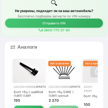
🔍
Не уверены, подходит ли на ваш автомобиль?
Бесплатно подберём запчасти по VIN-номеру
Отправить VIN
8 (800) 775-27-85
Аналоги
LX2232125000
LXPARTS
LX2232125001
LXPARTS
22321-
Ориг
25001
Болт гбц с шайбой
болт гбц G4KE /
G4KD G4KE
G4KD малый
болт гбц
Grandeur ix35
195
2 370
Sonata Santa Fe
100
Cerato Optim