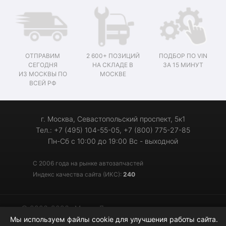
ОТПРАВИМ
2 600+ ПОЗИЦИЙ
ПОДБОР ПО VIN
СЕГОДНЯ
НА СКЛАДЕ В
ЗА 15 МИНУТ
ИЗ МОСКВЫ ПО
МОСКВЕ
ВСЕЙ РФ
г. Москва, Севастопольский проспект, 5к1
Тел.: +7 (495) 104-55-05, +7 (800) 775-27-85
Пн-Сб с 10:00 до 19:00 Вс - выходной
С 2006 года на рынке автозапчастей
Индекс качества сайта (ИКС):
240
© 2006-2026 «Мотор-Джи» - запчасти для иномарок
Мы используем файлы cookie для улучшения работы сайта.