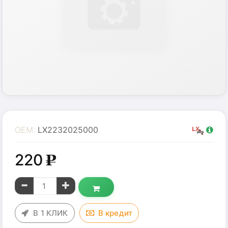
OEM:
LX2232025000
220
g
В 1 КЛИК
В
кредит