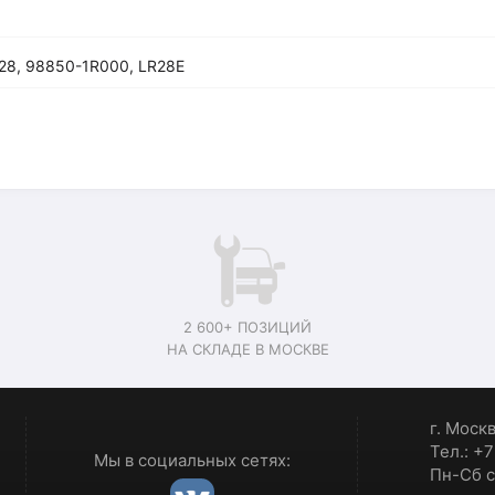
28, 98850-1R000, LR28E
2 600+ ПОЗИЦИЙ
НА СКЛАДЕ В МОСКВЕ
г. Моск
Тел.: +
Мы в социальных сетях:
Пн-Сб с