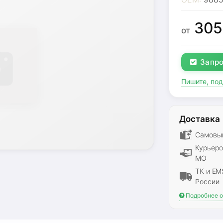
30
от
Запро
Пишите, по
Доставка
Самовыв
Курьеро
МО
ТК и EM
России
Подробнее о 