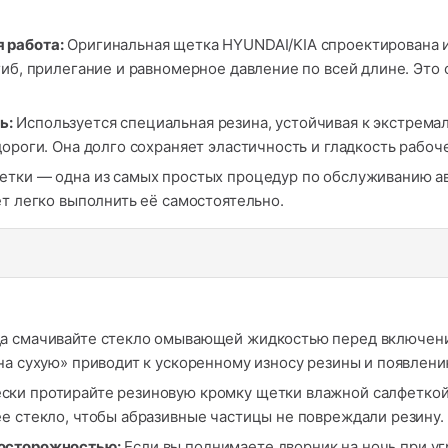
 работа:
Оригинальная щетка HYUNDAI/KIA спроектирована и
згиб, прилегание и равномерное давление по всей длине. Эт
ь:
Используется специальная резина, устойчивая к экстрема
дороги. Она долго сохраняет эластичность и гладкость рабоч
етки — одна из самых простых процедур по обслуживанию ав
ет легко выполнить её самостоятельно.
а смачивайте стекло омывающей жидкостью перед включение
на сухую» приводит к ускоренному износу резины и появлени
ки протирайте резиновую кромку щетки влажной салфеткой, 
е стекло, чтобы абразивные частицы не повреждали резину.
 осторожностью:
Если вы поднимаете дворник на ночь при уг