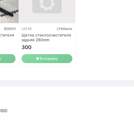
BOSCH
LR28E
LYNXauto
стителя
Щетка стеклоочистителя
задняя 280mm
300
у
В корзину
000)