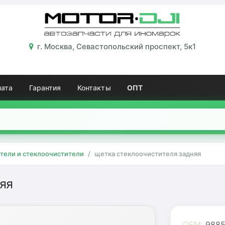
г. Москва, Севастопольский проспект, 5к1
лата
Гарантия
Контакты
ОПТ
тели и стеклоочистители
щетка стеклоочистителя задняя
яя
OEM:
9885