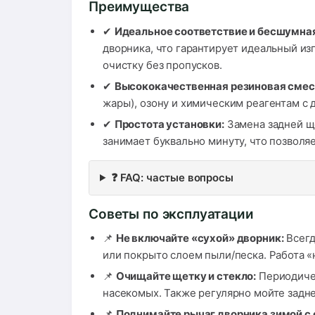
Преимущества
✔
Идеальное соответствие и бесшумная
дворника, что гарантирует идеальный и
очистку без пропусков.
✔
Высококачественная резиновая смес
жары), озону и химическим реагентам с 
✔
Простота установки:
Замена задней щ
занимает буквально минуту, что позволя
❓ FAQ: частые вопросы
Советы по эксплуатации
📌
Не включайте «сухой» дворник:
Всегд
или покрыто слоем пыли/песка. Работа «
📌
Очищайте щетку и стекло:
Периодичес
насекомых. Также регулярно мойте задне
📌
Поднимайте рычаг дворника зимой с