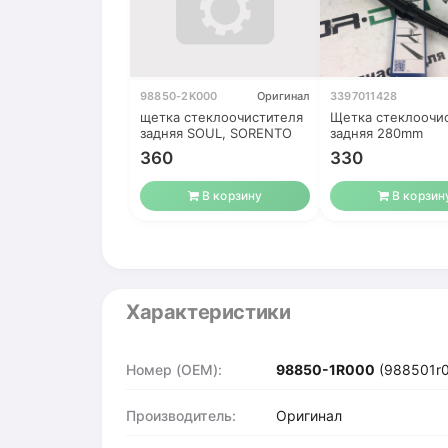
98850-2K000
Оригинал
3397011428
щетка стеклоочистителя
Щетка стеклоочи
задняя SOUL, SORENTO
задняя 280mm
360
330
В корзину
В корзин
Характеристики
Номер (OEM):
98850-1R000
(988501r
Производитель:
Оригинал