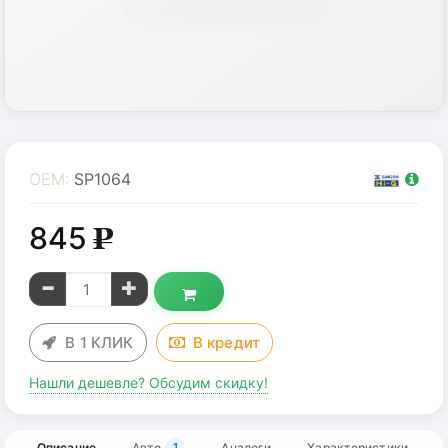
OEM:
SP1064
845
g
В 1 КЛИК
В
кредит
Нашли дешевле? Обсудим скидку!
Описание
Авто
Аналоги
Характеристики
1