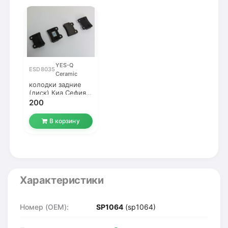
YES-Q
ESD8035
Ceramic
колодки задние
(диск) Киа Сефия I
-1998
200
В корзину
Характеристики
Номер (OEM):
SP1064
(sp1064)