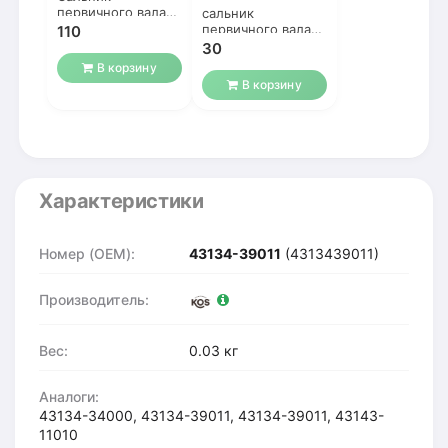
первичного вала
сальник
Santa Fe М / Т
первичного вала
110
(Хундай Санта
Хундай Акцент 00-
30
/ Соната
В корзину
В корзину
Характеристики
Номер (OEM):
43134-39011
(4313439011)
Производитель:
Вес:
0.03 кг
Аналоги:
43134-34000, 43134-39011, 43134-39011, 43143-
11010