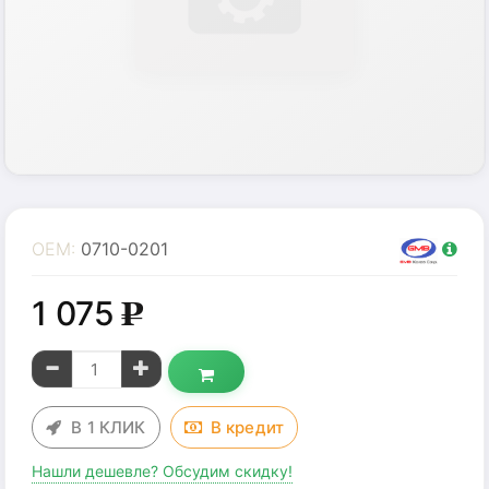
OEM:
0710-0201
1 075
g
В 1 КЛИК
В
кредит
Нашли дешевле? Обсудим скидку!