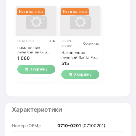
CEKH-39L
CTR
56820-
Оригинал
2B000
наконечник
рулевой левый
Наконечник
SANTA FE NEW /
рулевой Santa Fe 2
1 060
IX55
(Санта Фе) / ix55
515
2006-2012
В корзину
В корзину
Характеристики
Номер (OEM):
0710-0201
(07100201)