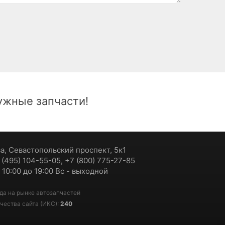
жные запчасти!
ва, Севастопольский проспект, 5к1
7 (495) 104-55-05, +7 (800) 775-27-85
 10:00 до 19:00 Вс - выходной
да на рынке автозапчастей
чества сайта (ИКС):
240