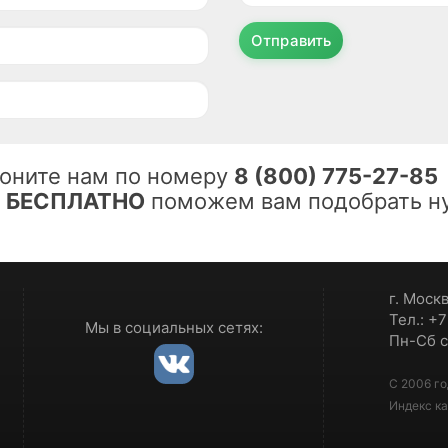
Отправить
оните нам по номеру
8 (800) 775-27-85
ы
БЕСПЛАТНО
поможем вам подобрать ну
г. Моск
Тел.: +
Мы в социальных сетях:
Пн-Сб с
С 2006 го
Индекс ка