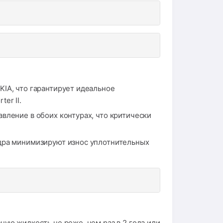
KIA, что гарантирует идеальное
er II.
вление в обоих контурах, что критически
ндра минимизируют износ уплотнительных
ную жидкость не реже, чем раз в 2 года или