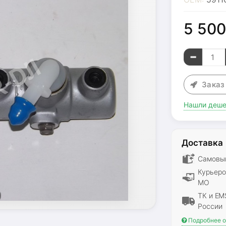
5 50
Зака
Нашли деше
Доставка
Самовыв
Курьеро
МО
ТК и EM
России
Подробнее о 