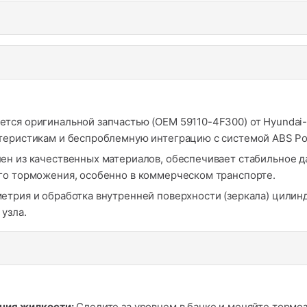
тся оригинальной запчастью (OEM 59110-4F300) от Hyundai-
еристикам и беспроблемную интеграцию с системой ABS Port
ен из качественных материалов, обеспечивает стабильное да
го торможения, особенно в коммерческом транспорте.
етрия и обработка внутренней поверхности (зеркала) цили
узла.
яния жидкости:
Следите за уровнем в бачке и меняйте тормоз