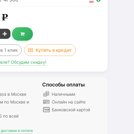
0
g
з
в 1 клик
Купить в
кредит
вле? Обсудим скидку!
Способы оплаты
оз в Москве
Наличными
м по Москве и
Онлайн на сайте
Банковской картой
S по всей
доставке и оплате