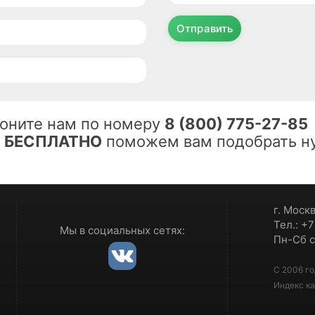
Отправить
оните нам по номеру
8 (800) 775-27-85
ы
БЕСПЛАТНО
поможем вам подобрать ну
г. Моск
Тел.: +
Мы в социальных сетях:
Пн-Сб с
С 2006 го
Индекс ка