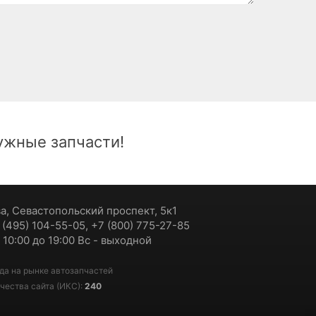
жные запчасти!
ва, Севастопольский проспект, 5к1
7 (495) 104-55-05, +7 (800) 775-27-85
 10:00 до 19:00 Вс - выходной
да на рынке автозапчастей
чества сайта (ИКС):
240