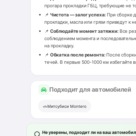
прогара прокладки ГБЦ, требующие не то
📌
Чистота — залог успеха:
При сборке д
прокладки, масла или грязи приведут к 
📌
Соблюдайте момент затяжки:
Все рез
соблюдением момента и последовательно
на прокладку.
📌
Обкатка после ремонта:
После сборки
течей. В первые 500-1000 км избегайте 
Подходит для автомобилей
🚗
Митсубиси Montero
Не уверены, подходит ли на ваш автомоби
🔍