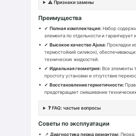
⚠️ Признаки замены
Преимущества
✔
Полная комплектация:
Набор содержит
элемента по отдельности и гарантирует 
✔
Высокое качество Ajusa:
Прокладки из
термостойкий силикон), обеспечивающих
технических жидкостей.
✔
Идеальная геометрия:
Все элементы т
простоту установки и отсутствие перекос
✔
Восстановление герметичности:
Прави
предотвращает смешивание технических 
❓ FAQ: частые вопросы
Советы по эксплуатации
📌
Диагностика перед ремонтом:
Перед 