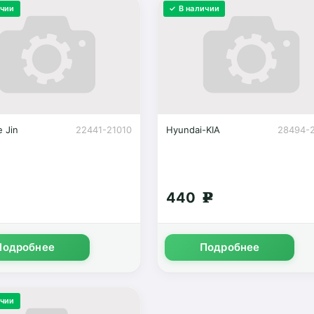
ичии
✓ В наличии
e Jin
22441-21010
Hyundai-KIA
28494-
440
g
Подробнее
Подробнее
ичии