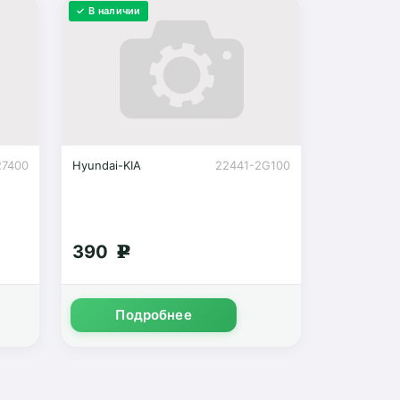
✓ В наличии
27400
Hyundai-KIA
22441-2G100
390
g
Подробнее