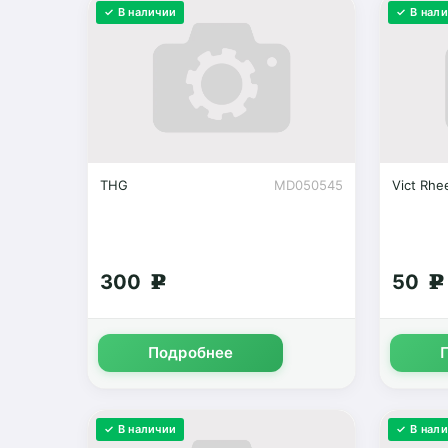
✓ В наличии
✓ В нал
THG
MD050545
Vict Rhe
300
50
g
g
Подробнее
✓ В наличии
✓ В нал