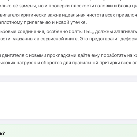
лько её замены, но и проверки плоскости головки и блока ц
вигателя критически важна идеальная чистота всех привалоч
неплотному прилеганию и новой утечке.
ьбовые соединения, особенно болты ГБЦ, должны затягива
сти, указанных в сервисной книге. Это предотвратит дефо
 двигателя с новыми прокладками дайте ему поработать на х
высоких нагрузок и оборотов для правильной притирки всех э
ль?