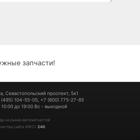
жные запчасти!
ва, Севастопольский проспект, 5к1
7 (495) 104-55-05, +7 (800) 775-27-85
 10:00 до 19:00 Вс - выходной
да на рынке автозапчастей
чества сайта (ИКС):
240