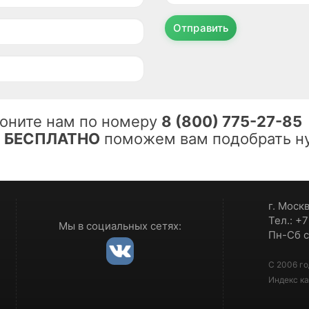
Отправить
оните нам по номеру
8 (800) 775-27-85
ы
БЕСПЛАТНО
поможем вам подобрать ну
г. Моск
Тел.: +
Мы в социальных сетях:
Пн-Сб с
С 2006 го
Индекс ка