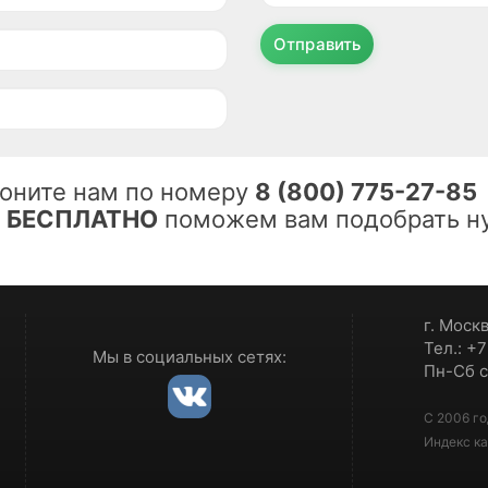
Отправить
оните нам по номеру
8 (800) 775-27-85
ы
БЕСПЛАТНО
поможем вам подобрать ну
г. Моск
Тел.: +
Мы в социальных сетях:
Пн-Сб с
С 2006 го
Индекс ка