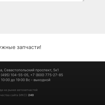
жные запчасти!
ва, Севастопольский проспект, 5к1
7 (495) 104-55-05, +7 (800) 775-27-85
 10:00 до 19:00 Вс - выходной
да на рынке автозапчастей
чества сайта (ИКС):
240