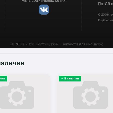
Мы в социальных сетях:
Пн-Сб с
С 2006 го
Индекс ка
© 2006-2026 «Мотор-Джи» - запчасти для иномарок
наличии
ичии
✓ В наличии