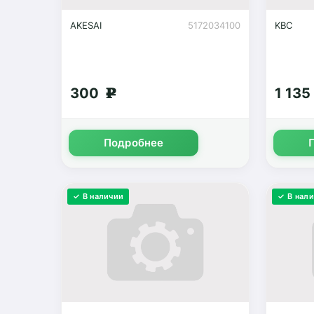
AKESAI
5172034100
KBC
300
1 13
g
Подробнее
✓ В наличии
✓ В нал