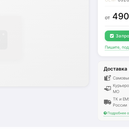
49
от
Запро
Пишите, по
Доставка
Самовыв
Курьеро
МО
ТК и EM
России
Подробнее о 