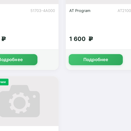
51703-4A000
AT Program
AT210
5
1 600
g
g
Подробнее
Подробнее
ичии