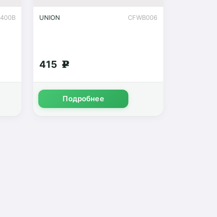
0400B
UNION
CFWB006
415
g
Подробнее