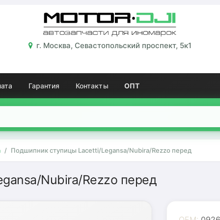
г. Москва, Севастопольский проспект, 5к1
лата
Гарантия
Контакты
ОПТ
а
Подшипник ступицы Lacetti/Legansa/Nubira/Rezzo перед
egansa/Nubira/Rezzo перед
OEM:
0926