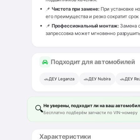
📌
Чистота при замене:
При установке но
его преимущества и резко сократит срок
📌
Профессиональный монтаж:
Замена с
запрессовка может мгновенно разрушить
Подходит для автомобилей
🚗
🚗
🚗
ДЕУ Leganza
ДЕУ Nubira
ДЕУ Re
Не уверены, подходит ли на ваш автомоби
🔍
Бесплатно подберём запчасти по VIN-номеру
Характеристики