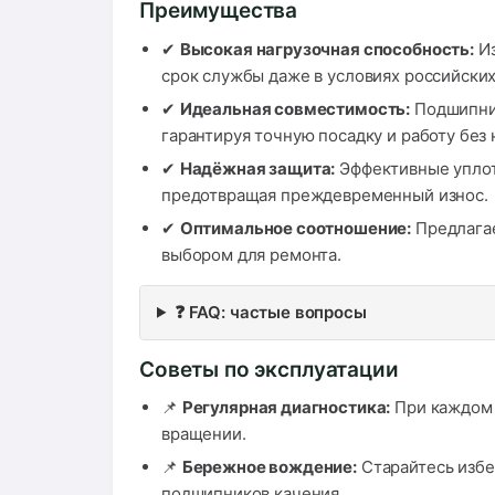
Преимущества
✔
Высокая нагрузочная способность:
Из
срок службы даже в условиях российских
✔
Идеальная совместимость:
Подшипник
гарантируя точную посадку и работу без
✔
Надёжная защита:
Эффективные уплот
предотвращая преждевременный износ.
✔
Оптимальное соотношение:
Предлагае
выбором для ремонта.
❓ FAQ: частые вопросы
Советы по эксплуатации
📌
Регулярная диагностика:
При каждом 
вращении.
📌
Бережное вождение:
Старайтесь избег
подшипников качения.