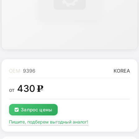
OEM:
9396
KOREA
430
g
от
Запрос цены
Пишите, подберем выгодный аналог!