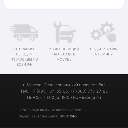
ОТПРАВИМ
2 600+ ПОЗИЦИЙ
ПОДБОР ПО VIN
СЕГОДНЯ
НА СКЛАДЕ В
ЗА 15 МИНУТ
ИЗ МОСКВЫ ПО
МОСКВЕ
ВСЕЙ РФ
г. Москва, Севастопольский проспект, 5к1
Тел.: +7 (495) 104-55-05, +7 (800) 775-27-85
Пн-Сб с 10:00 до 19:00 Вс - выходной
С 2006 года на рынке автозапчастей
Индекс качества сайта (ИКС):
240