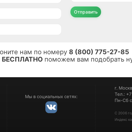
Отправить
оните нам по номеру
8 (800) 775-27-85
ы
БЕСПЛАТНО
поможем вам подобрать ну
г. Моск
Тел.: +
Мы в социальных сетях:
Пн-Сб с
С 2006 го
Индекс ка