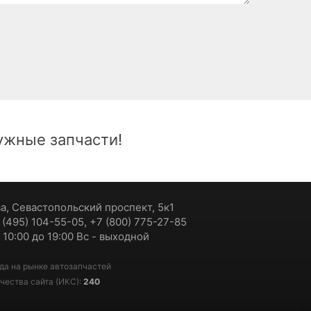
жные запчасти!
ва, Севастопольский проспект, 5к1
7 (495) 104-55-05, +7 (800) 775-27-85
 10:00 до 19:00 Вс - выходной
да на рынке автозапчастей
чества сайта (ИКС):
240