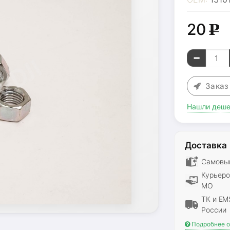
20
g
Зака
Нашли деше
Доставка
Самовыв
Курьеро
МО
ТК и EM
России
Подробнее о 