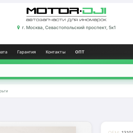
г. Москва, Севастопольский проспект, 5к1
лата
Гарантия
Контакты
ОПТ
рьги
OEM:
1310