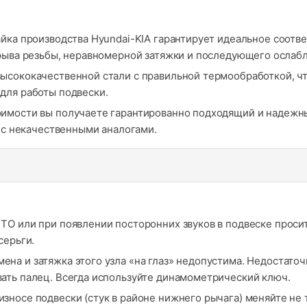
йка производства Hyundai-KIA гарантирует идеальное соотве
срыва резьбы, неравномерной затяжки и последующего ослаб
высококачественной стали с правильной термообработкой, ч
для работы подвески.
имости вы получаете гарантированно подходящий и надежны
х с некачественными аналогами.
ТО или при появлении посторонних звуков в подвеске проси
серьги.
ена и затяжка этого узла «на глаз» недопустима. Недостато
ать палец. Всегда используйте динамометрический ключ.
зносе подвески (стук в районе нижнего рычага) меняйте не 