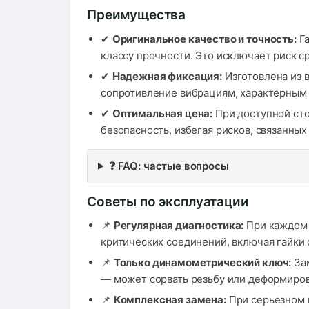
Преимущества
✔
Оригинальное качество и точность:
Га
классу прочности. Это исключает риск 
✔
Надежная фиксация:
Изготовлена из 
сопротивление вибрациям, характерным 
✔
Оптимальная цена:
При доступной сто
безопасность, избегая рисков, связанны
❓ FAQ: частые вопросы
Советы по эксплуатации
📌
Регулярная диагностика:
При каждом 
критических соединений, включая гайки 
📌
Только динамометрический ключ:
Зам
— может сорвать резьбу или деформиров
📌
Комплексная замена:
При серьезном и