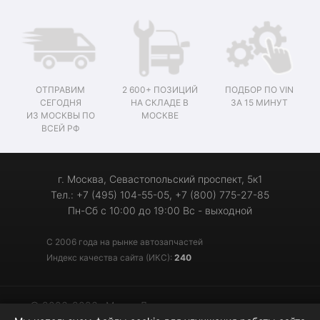
ОТПРАВИМ
2 600+ ПОЗИЦИЙ
ПОДБОР ПО VIN
СЕГОДНЯ
НА СКЛАДЕ В
ЗА 15 МИНУТ
ИЗ МОСКВЫ ПО
МОСКВЕ
ВСЕЙ РФ
г. Москва, Севастопольский проспект, 5к1
Тел.: +7 (495) 104-55-05, +7 (800) 775-27-85
Пн-Сб с 10:00 до 19:00 Вс - выходной
С 2006 года на рынке автозапчастей
Индекс качества сайта (ИКС):
240
© 2006-2026 «Мотор-Джи» - запчасти для иномарок