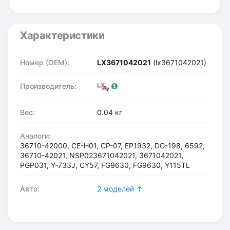
Характеристики
Номер (OEM):
LX3671042021
(lx3671042021)
Производитель:
Вес:
0.04 кг
Аналоги:
36710-42000, CE-H01, CP-07, EP1932, DG-198, 6592,
36710-42021, NSP023671042021, 3671042021,
PGP031, Y-733J, CY57, FG9630, FG9630, Y115TL
Авто:
2 моделей ↑