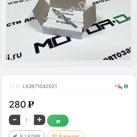
OEM:
LX3671042021
280
g
В 1 КЛИК
В
кредит