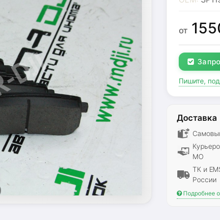
155
от
Запро
Пишите, по
Доставка
Самовыв
Курьеро
МО
ТК и EM
России
Подробнее о 