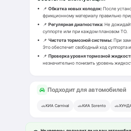
📌
Обкатка новых колодок:
После устано
фрикционному материалу правильно прир
📌
Регулярная диагностика:
Не дожидайт
суппорте или при каждом плановом ТО.
📌
Чистота тормозной системы:
При заме
Это обеспечит свободный ход суппорта и
📌
Проверка уровня тормозной жидкост
незначительно понизить уровень жидкос
Подходит для автомобилей
🚗
🚗
🚗
КИА Carnival
КИА Sorento
ХУНДА
Не уверены, подходит ли на ваш автомоби