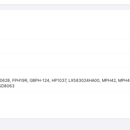
628, FPH19R, GBPH-124, HP1037, LX583024HA00, MPH42, MPH43
ESD8063