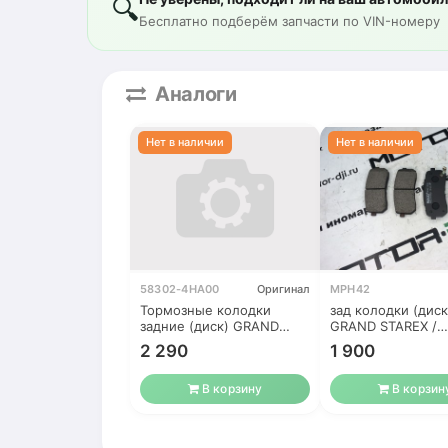
🔍
Бесплатно подберём запчасти по VIN-номеру
Аналоги
58302-4HA00
Оригинал
MPH42
Тормозные колодки
зад колодки (диск
задние (диск) GRAND
GRAND STAREX /
STAREX / CARNIVAL
CARNIVAL NEW /
2 290
1 900
VERACRUZ
В корзину
В корзин