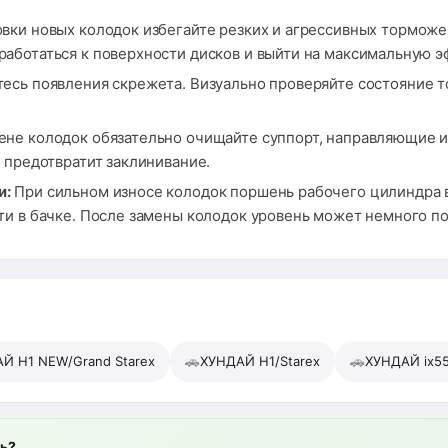
вки новых колодок избегайте резких и агрессивных торможе
аботаться к поверхности дисков и выйти на максимальную э
есь появления скрежета. Визуально проверяйте состояние т
не колодок обязательно очищайте суппорт, направляющие и 
 предотвратит заклинивание.
и:
При сильном износе колодок поршень рабочего цилиндра 
ти в бачке. После замены колодок уровень может немного по
🚗
🚗
Й H1 NEW/Grand Starex
ХУНДАЙ H1/Starex
ХУНДАЙ ix5
ль?