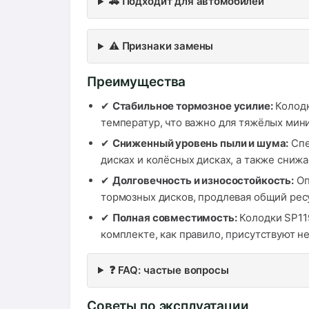
🚗 Подходит для автомобилей
⚠️ Признаки замены
Преимущества
✔
Стабильное тормозное усилие:
Колодк
температур, что важно для тяжёлых мини
✔
Сниженный уровень пыли и шума:
Спе
дисках и колёсных дисках, а также сниж
✔
Долговечность и износостойкость:
Оп
тормозных дисков, продлевая общий рес
✔
Полная совместимость:
Колодки SP119
комплекте, как правило, присутствуют 
❓ FAQ: частые вопросы
Советы по эксплуатации