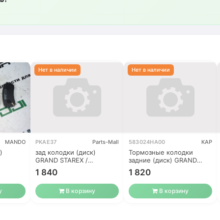
MANDO
PKAE37
Parts-Mall
583024HA00
KAP
)
зад колодки (диск)
Тормозные колодки
GRAND STAREX /
задние (диск) GRAND
CARNIVAL NEW /
STAREX / CARNIVAL
1 840
1 820
VERACRUZ
у
В корзину
В корзину