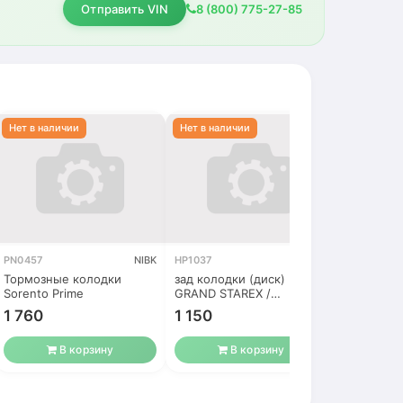
Отправить VIN
8 (800) 775-27-85
PN0457
NIBK
HP1037
HSB
MPH43
Тормозные колодки
зад колодки (диск)
зад колод
Sorento Prime
GRAND STAREX /
GRAND ST
CARNIVAL NEW /
CARNIVAL
1 760
1 150
850
VERACRUZ
VERACRU
В корзину
В корзину