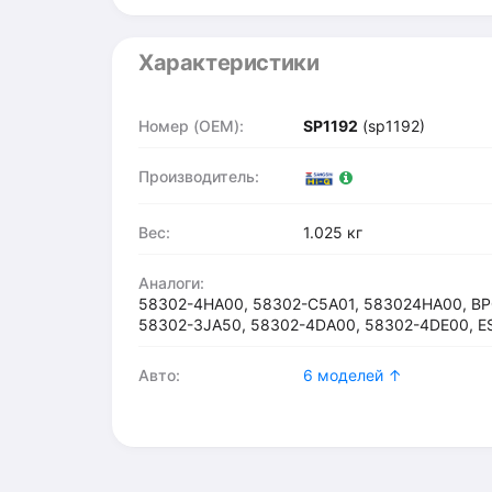
Характеристики
Номер (OEM):
SP1192
(sp1192)
Производитель:
Вес:
1.025 кг
Аналоги:
58302-4HA00, 58302-C5A01, 583024HA00, BP0
58302-3JA50, 58302-4DA00, 58302-4DE00, 
Авто:
6 моделей ↑