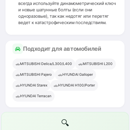
всегда используйте динамометрический ключ
и новые шатунные болты (если они
одноразовые), так как недотяг или перетяг
ведет к катастрофическим последствиям.
Подходит для автомобилей
🚗
🚗
MITSUBISHI Delica/L300/L400
MITSUBISHI L200
🚗
🚗
MITSUBISHI Pajero
HYUNDAI Galloper
🚗
🚗
HYUNDAI Starex
HYUNDAI H100/Porter
🚗
HYUNDAI Terracan
🔍