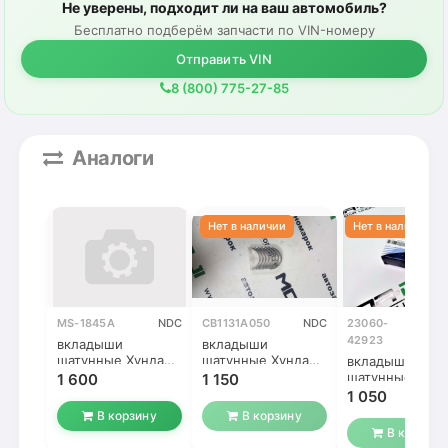
Не уверены, подходит ли на ваш автомобиль?
Бесплатно подберём запчасти по VIN-номеру
Отправить VIN
8 (800) 775-27-85
Аналоги
MS-1845A
NDC
CB1131A050
NDC
23060-
Ориг
42923
вкладыши
вкладыши
шатунные Хундай /
шатунные Хундай /
вкладыши
Митсубиси 4D56
Митсубиси 4D56
шатунные Хунд
1 600
1 150
(0,50)
(0,50)
Митсубиси 4D5
1 050
(0,50)
В корзину
В корзину
В корзину