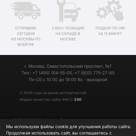
ОТПРАВИМ
2 600+ ПОЗИЦИЙ
ПОДБОР ПО VIN
СЕГОДНЯ
НА СКЛАДЕ В
ЗА 15 МИНУТ
ИЗ МОСКВЫ ПО
МОСКВЕ
ВСЕЙ РФ
г. Москва, Севастопольский проспект, 5к1
Тел.: +7 (495) 104-55-05, +7 (800) 775-27-85
Пн-Сб с 10:00 до 19:00 Вс - выходной
С 2006 года на рынке автозапчастей
Индекс качества сайта (ИКС):
240
© 2006-2026 «Мотор-Джи» - запчасти для иномарок
Мы используем файлы cookie для улучшения работы сайта.
Продолжая использовать сайт, вы соглашаетесь с