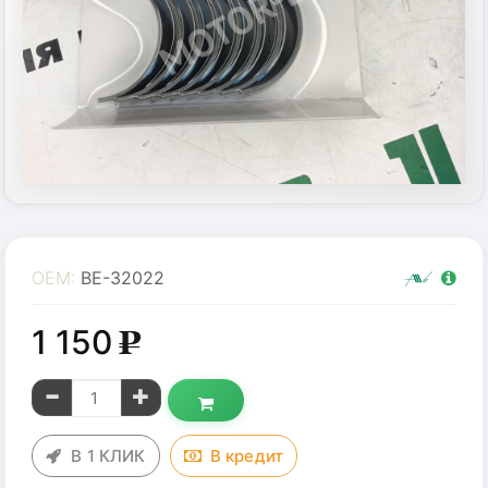
OEM:
BE-32022
1 150
g
В 1 КЛИК
В
кредит