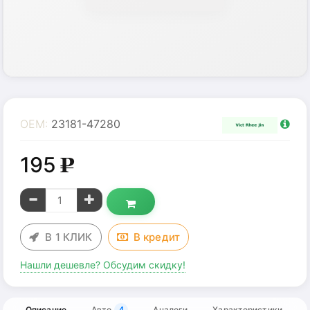
OEM:
23181-47280
195
g
В 1 КЛИК
В
кредит
Нашли дешевле? Обсудим скидку!
Описание
Авто
Аналоги
Характеристики
4