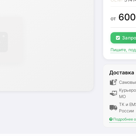
60
от
Запро
Пишите, по
Доставка
Самовыв
Курьеро
МО
ТК и EM
России
Подробнее о 