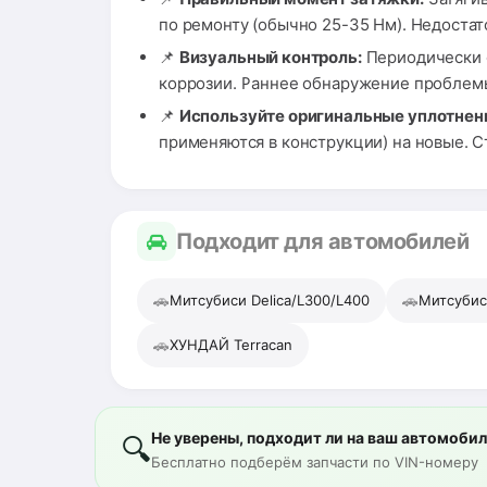
по ремонту (обычно 25-35 Нм). Недоста
📌
Визуальный контроль:
Периодически о
коррозии. Раннее обнаружение проблемы
📌
Используйте оригинальные уплотнен
применяются в конструкции) на новые. 
Подходит для автомобилей
🚗
🚗
Митсубиси Delica/L300/L400
Митсубис
🚗
ХУНДАЙ Terracan
Не уверены, подходит ли на ваш автомоби
🔍
Бесплатно подберём запчасти по VIN-номеру