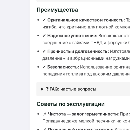
Преимущества
✔
Оригинальное качество и точность:
Тр
изгиба, что критично для плотной компо
✔
Надежное уплотнение:
Высококачеств
соединение с гайками ТНВД и форсунки б
✔
Прочность и долговечность:
Изготовле
давлением и вибрационными нагрузками
✔
Безопасность:
Использование оригина
попадания топлива под высоким давлени
❓ FAQ: частые вопросы
Советы по эксплуатации
📌
Чистота — залог герметичности:
При 
Попадание даже мелкой песчинки на кону
📌
Правильный момент затяжки:
Затягив