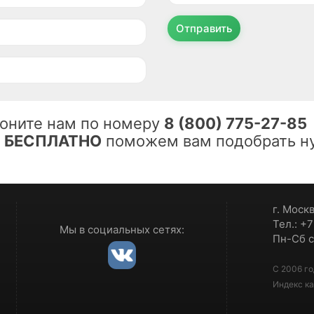
Отправить
оните нам по номеру
8 (800) 775-27-85
ы
БЕСПЛАТНО
поможем вам подобрать ну
г. Моск
Тел.: +
Мы в социальных сетях:
Пн-Сб с
С 2006 го
Индекс ка