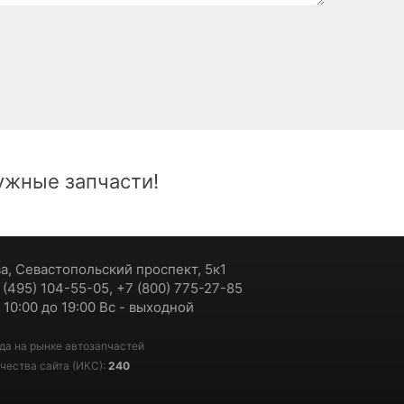
жные запчасти!
ва, Севастопольский проспект, 5к1
7 (495) 104-55-05, +7 (800) 775-27-85
 10:00 до 19:00 Вс - выходной
да на рынке автозапчастей
чества сайта (ИКС):
240